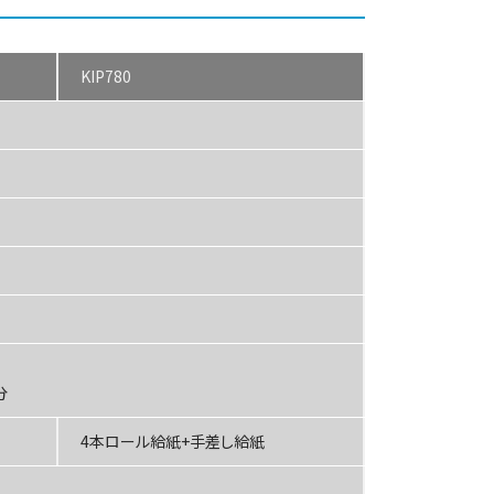
KIP780
分
4本ロール給紙+手差し給紙