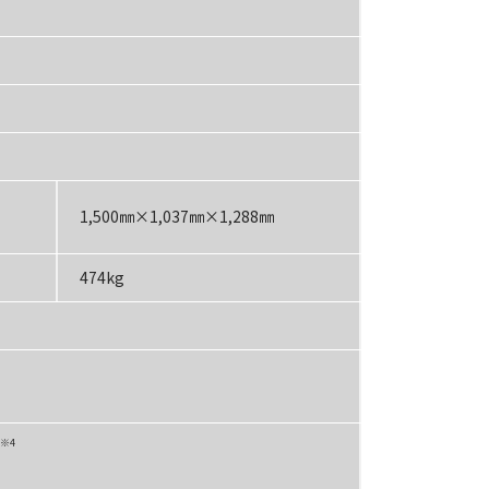
1,500㎜×1,037㎜×1,288㎜
474kg
※4