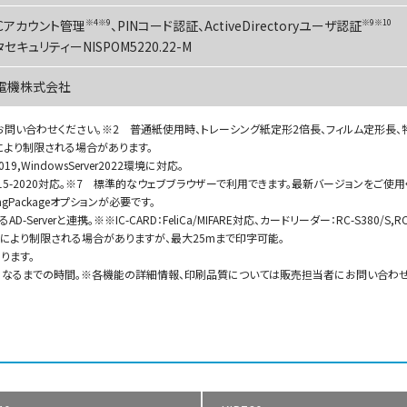
BCアカウント管理
※4※9
、PINコード認証、ActiveDirectoryユーザ認証
※9※10
セキュリティーNISPOM5220.22-M
電機株式会社
お問い合わせください。※2 普通紙使用時、トレーシング紙定形2倍長、フィルム定形長、
により制限される場合があります。
r2019,WindowsServer2022環境に対応。
）2015-2020対応。※7 標準的なウェブブラウザーで利用できます。最新バージョンをご使用
ingPackageオプションが必要です。
-Serverと連携。※※IC-CARD：FeliCa/MIFARE対応、カードリーダー：RC-S380/S,R
件により制限される場合がありますが、最大25mまで印字可能。
ります。
能になるまでの時間。※各機能の詳細情報、印刷品質については販売担当者にお問い合わせ