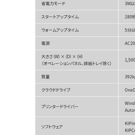
省電力モード
3W
スタートアップタイム
180
ウォームアップタイム
5分以
電源
AC20
大きさ（W）×（D）×（H）
1,5
（オペレーションパネル、排紙トレイ除く）
質量
392k
クラウドドライブ
OneD
Win
プリンタードライバー
Aut
KIPI
ソフトウェア
KIPC