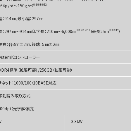
64g/㎡～150g/㎡
※1※3※12
：914㎜、最小幅：297㎜
：297㎜～914㎜/印字長：210㎜～6,000㎜
※2※3※11
（最長25m
※3※12
）
左右：各3㎜±2㎜、後端：5㎜±2㎜
SystemKコントローラー
DDR4標準（拡張可能）/256GB（拡張可能）
ネット：1000/100/10BASE対応
移動読み取り方式
/600dpi（光学解像度）
W
3.3kW