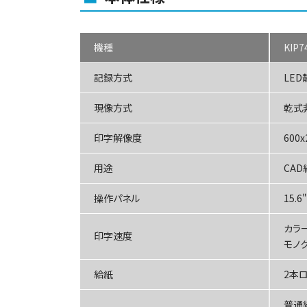
機種
KIP7
記録方式
LE
現像方式
乾式非
印字解像度
600x
用途
CAD
操作パネル
15.
カラー
印字速度
モノク
給紙
2本
普通