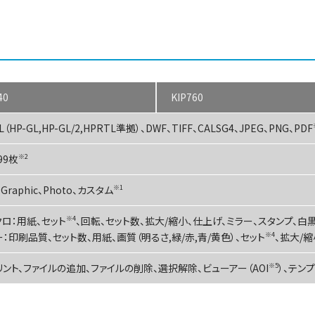
40
KIP760
L（HP-GL,HP-GL/2,HPRTL準拠）、DWF、TIFF、CALSG4、JPEG、PNG、PDF
99枚
※2
、Graphic、Photo、カスタム
※1
クロ：用紙、セット
※4
、回転、セット数、拡大/縮小、仕上げ、ミラー、スタンプ、白
：印刷品質、セット数、用紙、画質（明るさ,緑/赤,青/黄色）、セット
※4
、拡大/
リント、ファイルの追加、ファイルの削除、選択解除、ビューアー（AOI
※5
）、テン