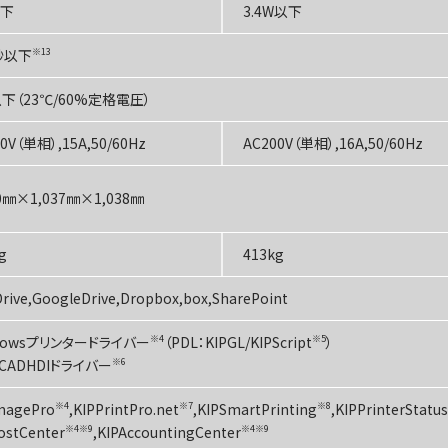
以下
3.4W以下
秒以下
※13
下（23℃/60%定格電圧）
0V（単相）,15A,50/60Hz
AC200V（単相）,16A,50/60Hz
00㎜×1,037㎜×1,038㎜
g
413kg
rive,GoogleDrive,Dropbox,box,SharePoint
dowsプリンタードライバー
※4
（PDL：KIPGL/KIPScript
※5
）
oCADHDIドライバー
※6
magePro
※4
,KIPPrintPro.net
※7
,KIPSmartPrinting
※8
,KIPPrinterStatus
ostCenter
※4※9
,KIPAccountingCenter
※4※9