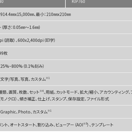
40
KIP760
914.4㎜x15,000㎜、最小：210㎜x210㎜
（厚さ：0.05㎜～1.6㎜）
pi（読取）、600x2,400dpi（印字）
99枚
25%~800%（0.1%刻み）
、文字/写真、写真、カスタム
※1
種類、画質、枚数、セット
※4
、用紙、カットモード、拡大/縮小、アカウンティング、
（モノクロ）、傾き補正、仕上げ、スタンプ、保存設定、ファイル形式
、Graphic、Photo、カスタム
※1
ント、オートスタート、割り込み、ビューアー（AOI
※5
）、テンプレート