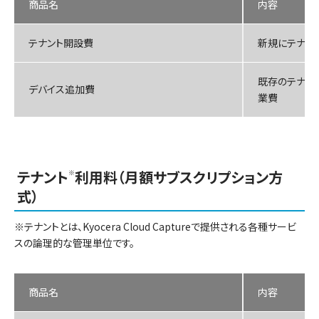
商品名
内容
テナント開設費
新規にテナン
既存のテナン
デバイス追加費
業費
テナント
利用料（月額サブスクリプション方
※
式）
※テナントとは、Kyocera Cloud Captureで提供される各種サービ
スの論理的な管理単位です。
商品名
内容