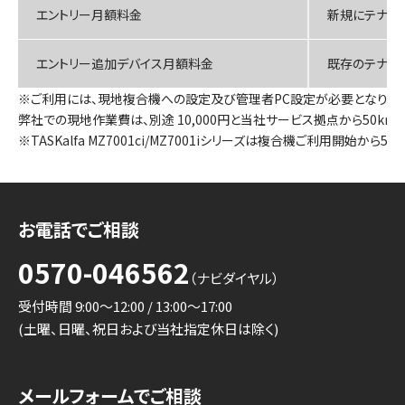
エントリー月額料金
新規にテナン
エントリー追加デバイス月額料金
既存のテナン
ご利用には、現地複合機への設定及び管理者PC設定が必要となります
弊社での現地作業費は、別途 10,000円と当社サービス拠点から50km
TASKalfa MZ7001ci/MZ7001iシリーズは複合機ご利用開始か
お電話でご相談
0570-046562
（ナビダイヤル）
受付時間 9:00～12:00 / 13:00～17:00
(土曜、日曜、祝日および当社指定休日は除く)
メールフォームでご相談