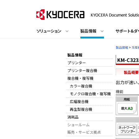
ソリューション
製品情報
サポート&ダ
製品情報
>
生産
製品情報
KM-C323
プリンター
プリンター複合機
製品概要
複合機・複写機
出力が速い
カラー複合機
機能
モノクロ複合機・複写機
広幅複合機
再生型複合機
消耗品
ショールーム
販売・サービス拠点