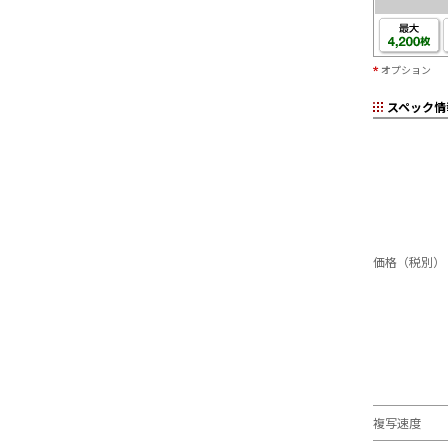
オプション
スペック情
価格（税別）
複写速度