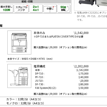
※
写真はKM-C3232Eにオプシ
DF-730、PF-710、JS-7
です。
報
本体のみ
\1,542,000
※DP-710またはPLATEN COVER TYPE Dが必要
搬入設置料金:\39,000（オプション取付費用込み）
本体サイズ：W605×D668×H745（mm）
推奨構成
\2,202,000
本体：
\1,542,000
DP-710 :
\170,000
PF-710 :
\140,000
JS-710 :
\20,000
DF-730 :
\180,000
FAX System(N)-(2) :
\150,000
搬入設置料金:\39,000（オプション取付費用込み）
カラー：32枚/分（A4ヨコ）
モノクロ：32枚/分（A4ヨコ）