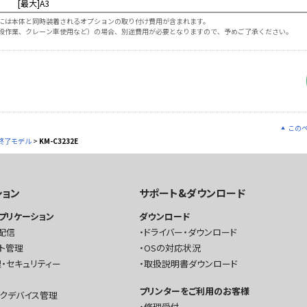
[最大]A3
には本体と同時装着されるオプションの取り付け費用が含まれます。
段作業、クレーン車使用など）の場合、別途費用が必要となりますので、予めご了承ください。
この
終了モデル
>
KM-C3232E
ション
サポート&ダウンロード
プリケーション
ダウンロード
配信
ドライバー・ダウンロード
ト管理
OSの対応状況
・セキュリティー
取扱説明書ダウンロード
プリンターをご利用のお客様
ークデバイス管理
修理受付