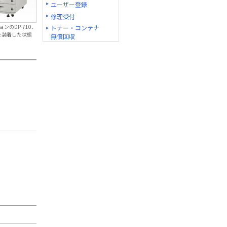
ユーザー登録
修理受付
ョンのDP-710、
トナー・コンテナ
10を装着した状態
無償回収