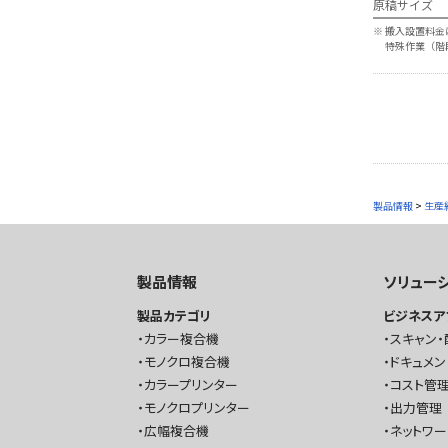
原稿サイズ
※
搬入設置料金
特殊作業（階
製品情報
>
生産
製品情報
ソリュー
製品カテゴリ
ビジネスア
カラー複合機
スキャン・
モノクロ複合機
ドキュメン
カラープリンター
コスト管理
モノクロプリンター
出力管理
広幅複合機
ネットワ