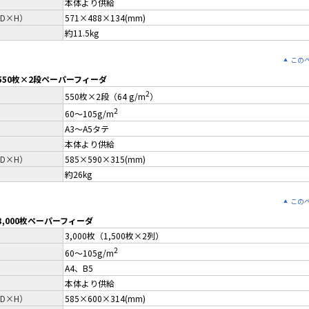
本体より供給
D×H）
571×488×134(mm)
約11.5kg
この
 550枚×2段ペーパーフィーダ
2
数
550枚×2段（64 g/m
）
2
60～105g/m
A3～A5タテ
本体より供給
D×H）
585×590×315(mm)
約26kg
この
 3,000枚ペーパーフィーダ
数
3,000枚（1,500枚×2列）
2
60～105g/m
A4、B5
本体より供給
D×H）
585×600×314(mm)