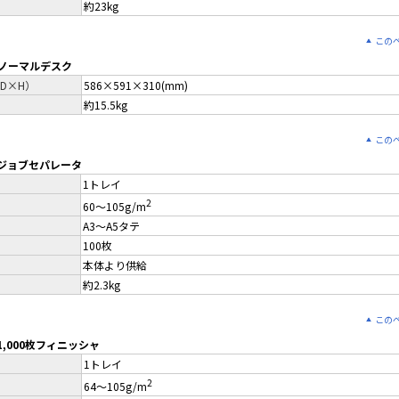
約23kg
この
 ノーマルデスク
D×H）
586×591×310(mm)
約15.5kg
この
0 ジョブセパレータ
1トレイ
2
60～105g/m
A3～A5タテ
100枚
本体より供給
約2.3kg
この
 1,000枚フィニッシャ
1トレイ
2
64～105g/m