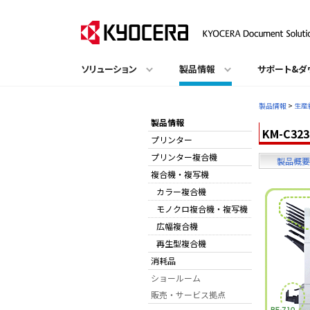
ソリューション
製品情報
サポート&ダ
製品情報
>
生産
製品情報
KM-C3
プリンター
プリンター複合機
製品概要
複合機・複写機
カラー複合機
モノクロ複合機・複写機
広幅複合機
再生型複合機
消耗品
ショールーム
販売・サービス拠点