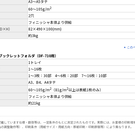
A3～A5タテ
2
60～105g/m
2穴
フィニッシャ本体より供給
D×H）
82×490×100(mm)
約3kg
この
 ブックレットフォルダ（DF-710用）
1トレイ
数
1～16枚
1～3枚：30部 4～6枚：20部 7～16枚：10部
A3、B4、A4タテ
2
2
60～105g/m
（81g/m
以上は表紙1枚のみ）
フィニッシャ本体より供給
約21kg
記載しています仕様・数値等は、一定条件のもとに測定されたものです。実際には、お客様の印刷環境
為の調整動作等）、印刷条件（用紙サイズ・用紙方向・厚紙印刷・印刷原稿等）により異なります。