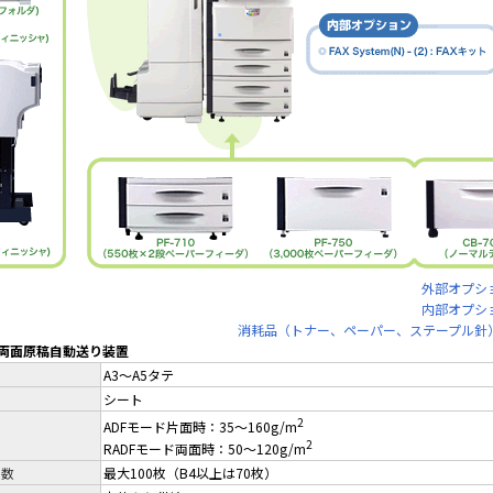
外部オプシ
内部オプシ
消耗品（トナー、ペーパー、ステープル針
0 両面原稿自動送り装置
A3～A5タテ
シート
2
ADFモード片面時：35～160g/m
2
RADFモード両面時：50～120g/m
枚数
最大100枚（B4以上は70枚）