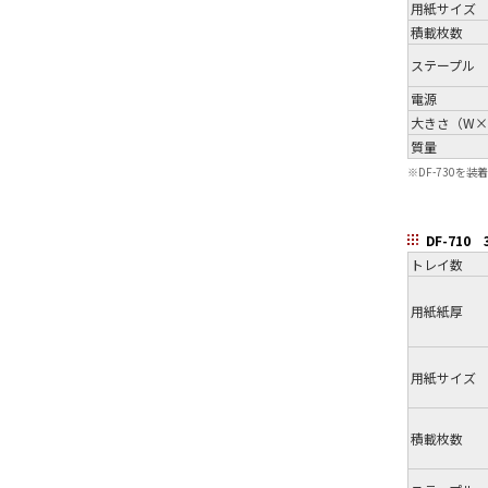
用紙サイズ
積載枚数
ステープル
電源
大きさ（W×
質量
※
DF-730を装
DF-710
トレイ数
用紙紙厚
用紙サイズ
積載枚数