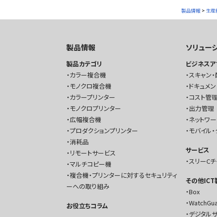
製品情報
>
生産
製品情報
ソリュー
製品カテゴリ
ビジネスア
カラー複合機
スキャン・
モノクロ複合機
ドキュメン
カラープリンター
コスト管理
モノクロプリンター
出力管理
広幅複合機
ネットワ
プロダクションプリンター
モバイル・
消耗品
サービス
リモートサービス
スリーC
マルチコピー機
複合機・プリンターに対するセキュリティ
その他IC
ーへの取り組み
Box
WatchGu
お役立ちコラム
デジタル