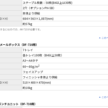
ステープル枚数：50枚(B4以上は30枚)
2穴（オプションPH-5B）
本体より供給
D×H）
684×563×1,087(mm)
約57kg
着するにはJS-710、AK-710が必要です。
この
 メールボックス（DF-710用）
7トレイ
各トレイ100枚（B4以上50枚）
A3～A4タテ
2
60～80g/m
フェイスアップ
フィニッシャ本体より供給
D×H）
510×400×470(mm)
約10kg
この
パンチユニット（DF-710用）