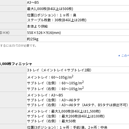
A3～B5
最大1,000枚(B4以上は500枚)
位置(1ポジション)：１ヶ所：奥
ステープル枚数：30枚(B4以上は20枚)
本体より供給
D×H）
558×526×916(mm)
約25kg
着するにはJS-710が必要です。
この
 3,000枚フィニッシャ
3トレイ（メイントレイ＋サブトレイ2段）
2
メイントレイ：60～105g/m
2
サブトレイ（左側）：60～105g/m
2
サブトレイ（右側）：60～105g/m
メイントレイ：A3～B5
サブトレイ（左側）：A3～A6タテ
サブトレイ（右側）：A3～A6タテ（A4タテ、B5タテは排出不可
メイントレイ：最大3,000枚(B4以上は1,500枚)
サブトレイ（左側）：最大200枚(B4以上は100枚)
サブトレイ（右側）：最大50枚
位置(3ポジション)：１ヶ所：手前/奥、2ヶ所：中央