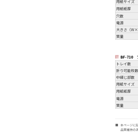
用紙サイズ
用紙紙厚
穴数
電源
大きさ（W×
質量
BF-710
トレイ数
折り可能枚
中綴じ部数
用紙サイズ
用紙紙厚
電源
質量
■
本ページに
品質維持の