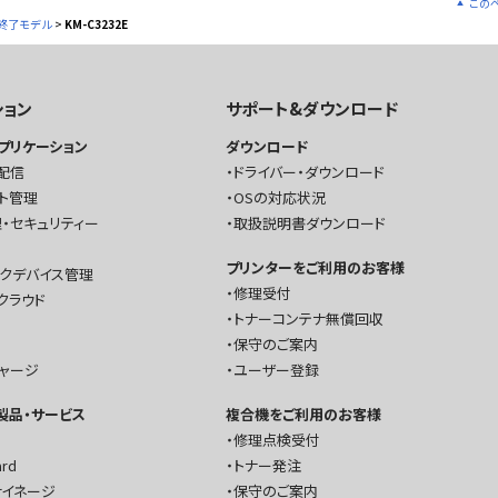
この
終了モデル
>
KM-C3232E
ション
サポート&ダウンロード
プリケーション
ダウンロード
配信
ドライバー・ダウンロード
ト管理
OSの対応状況
・セキュリティー
取扱説明書ダウンロード
プリンターをご利用のお客様
ークデバイス管理
修理受付
クラウド
トナーコンテナ無償回収
保守のご案内
チャージ
ユーザー登録
T製品・サービス
複合機をご利用のお客様
修理点検受付
ard
トナー発注
サイネージ
保守のご案内