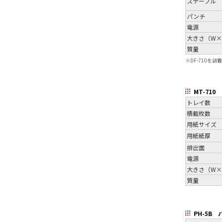
ステープル
パンチ
電源
大きさ（W×
質量
※
DF-710を装
MT-710
トレイ数
積載枚数
用紙サイズ
用紙紙厚
排出面
電源
大きさ（W×
質量
PH-5B 