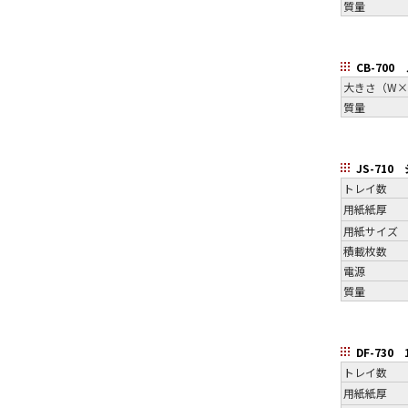
質量
CB-700
大きさ（W×
質量
JS-71
トレイ数
用紙紙厚
用紙サイズ
積載枚数
電源
質量
DF-730
トレイ数
用紙紙厚