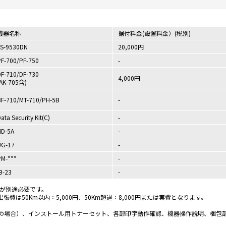
機器名称
据付料金(設置料金）(税別)
LS-9530DN
20,000円
PF-700/PF-750
-
DF-710/DF-730
4,000円
(AK-705含)
BF-710/MT-710/PH-5B
-
ata Security Kit(C)
-
HD-5A
-
UG-17
-
PM-***
-
B-23
-
）が別途必要です。
は50Km以内：5,000円、50Km超過：8,000円または実費となります。
の場合）、インストール用トナーセット、各部印字動作確認、機器操作説明、梱包