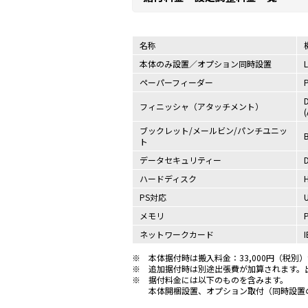
名称
本体のみ設置／オプション同時設置
ペーパーフィーダー
フィニッシャ（アタッチメント）
ブックレット/メールビン/パンチユニッ
ト
データセキュリティー
D
ハードディスク
PS対応
メモリ
ネットワークカード
I
※
本体据付時は搬入料金：33,000円（税別
※
追加据付時は別途出張費が加算されます。出張費
※
据付料金には以下のものを含みます。
本体開梱設置、オプション取付（同時設置