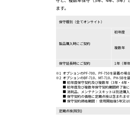
守と、複数年保守（3年、4年、5年
ます。
保守種別（全てオンサイト）
初年度
製品購入時にご契約
複数年
保守延長時にご契約
1年（単
※1
オプションのPF-700、PF-750を装着
※2
オプションのBF-710、MT-710、PH
■ 初年度保守契約及び複数年（3年・4年
■ 初年度及び複数年保守契約期間終了後
■ 消耗品、メンテナンスキットは別途購
■ 保守契約の価格に定期点検は含まれませ
■ 保守契約締結期間： 使用開始後5年又
定期点検(税別)