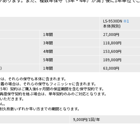
）があります。また、複数年保守（3年・4年）が満了後に1年単位で
LS-9530DN
※1
本体(税別)
1年間
27,000円
3年間
118,800円
4年間
153,600円
5年間
189,000円
年）
1年間
63,000円
の場合は、それらの保守も本体に含まれます。
-5Bを装着の場合は、それらの保守もフィニッシャに含まれます。
・5年）契約はご購入後6ヶ月間の保証期間を含む保守契約です。
に再度保守契約を結ぶ場合は、単年契約のみのご対応となります。
入いただきます。
ん。
は耐久枚数いずれか早い方までの期間となります。
9,000円/1回/年