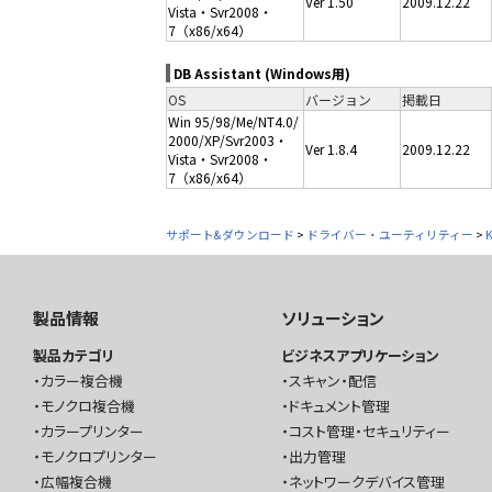
Ver 1.50
2009.12.22
Vista・Svr2008・
7（x86/x64）
DB Assistant (Windows用)
OS
バージョン
掲載日
Win 95/98/Me/NT4.0/
2000/XP/Svr2003・
Ver 1.8.4
2009.12.22
Vista・Svr2008・
7（x86/x64）
サポート&ダウンロード
>
ドライバー・ユーティリティー
>
製品情報
ソリューション
製品カテゴリ
ビジネスアプリケーション
カラー複合機
スキャン・配信
モノクロ複合機
ドキュメント管理
カラープリンター
コスト管理・セキュリティー
モノクロプリンター
出力管理
広幅複合機
ネットワークデバイス管理