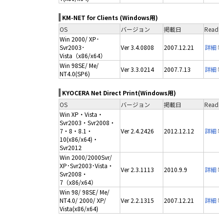
KM-NET for Clients (Windows用)
OS
バージョン
掲載日
Read
Win 2000/ XP･
Svr2003･
Ver 3.4.0808
2007.12.21
詳細
Vista（x86/x64）
Win 98SE/ Me/
Ver 3.3.0214
2007.7.13
詳細
NT4.0(SP6)
KYOCERA Net Direct Print(Windows用)
OS
バージョン
掲載日
Read
Win XP・Vista・
Svr2003・Svr2008・
7・8・8.1・
Ver 2.4.2426
2012.12.12
詳細
10(x86/x64)・
Svr2012
Win 2000/2000Svr/
XP･Svr2003･Vista・
Ver 2.3.1113
2010.9.9
詳細
Svr2008・
7（x86/x64）
Win 98/ 98SE/ Me/
NT4.0/ 2000/ XP/
Ver 2.2.1315
2007.12.21
詳細
Vista(x86/x64)