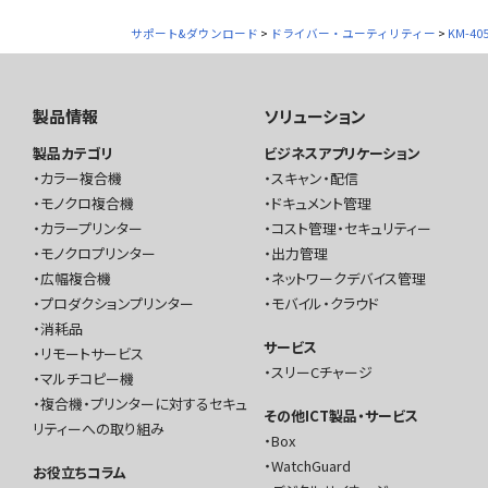
サポート&ダウンロード
>
ドライバー・ユーティリティー
>
KM-40
製品情報
ソリューション
製品カテゴリ
ビジネスアプリケーション
カラー複合機
スキャン・配信
モノクロ複合機
ドキュメント管理
カラープリンター
コスト管理・セキュリティー
モノクロプリンター
出力管理
広幅複合機
ネットワークデバイス管理
プロダクションプリンター
モバイル・クラウド
消耗品
サービス
リモートサービス
スリーCチャージ
マルチコピー機
複合機・プリンターに対するセキュ
その他ICT製品・サービス
リティーへの取り組み
Box
WatchGuard
お役立ちコラム