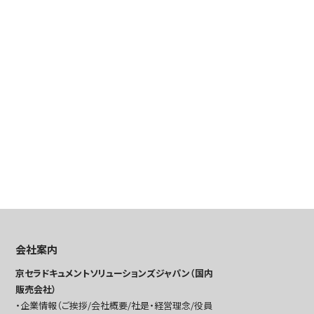
会社案内
京セラドキュメントソリューションズジャパン（国内
販売会社）
企業情報（ご挨拶/会社概要/社是・経営理念/役員