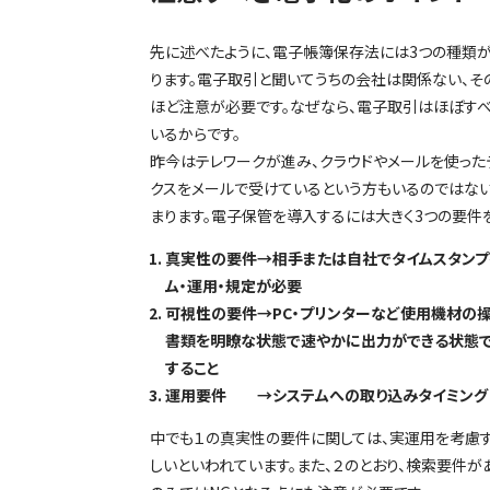
先に述べたように、電子帳簿保存法には3つの種類
ります。電子取引と聞いてうちの会社は関係ない、そ
ほど注意が必要です。なぜなら、電子取引はほぼすべ
いるからです。
昨今はテレワークが進み、クラウドやメールを使った
クスをメールで受けているという方もいるのではない
まります。電子保管を導入するには大きく3つの要件
真実性の要件→相手または自社でタイムスタンプ
ム・運用・規定が必要
可視性の要件→PC・プリンターなど使用機材の
書類を明瞭な状態で速やかに出力ができる状態で
すること
運用要件 →システムへの取り込みタイミング
中でも１の真実性の要件に関しては、実運用を考慮す
しいといわれています。また、２のとおり、検索要件が