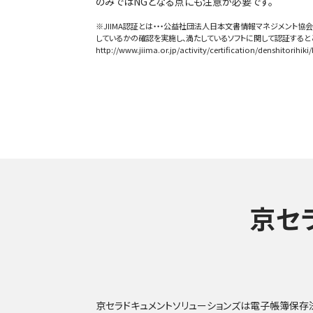
のみではNGとなる点にも注意が必要です。
※JIIMA認証とは・・・公益社団法人日本文書情報マネジメント協会
しているかの確認を実施し、満たしているソフトに関して認証すると
http://www.jiima.or.jp/activity/certification/denshitorihiki/l
京セ
京セラドキュメントソリューションズは電子帳簿保存