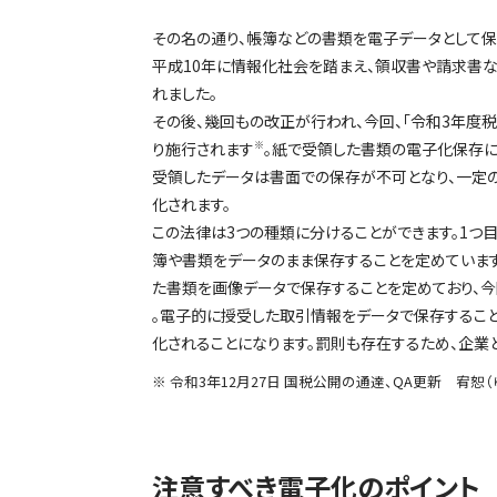
その名の通り、帳簿などの書類を電子データとして保
平成10年に情報化社会を踏まえ、領収書や請求書
れました。
その後、幾回もの改正が行われ、今回、「令和3年度税
り施行されます
※
。紙で受領した書類の電子化保存
受領したデータは書面での保存が不可となり、一定
化されます。
この法律は3つの種類に分けることができます。1つ
簿や書類をデータのまま保存することを定めています
た書類を画像データで保存することを定めており、今
。電子的に授受した取引情報をデータで保存するこ
化されることになります。罰則も存在するため、企業
※ 令和3年12月27日 国税公開の通達、QA更新 宥恕
注意すべき電子化のポイント