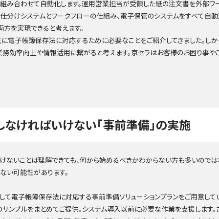
を組み合わせて自動化します。運用営業担当が受領した紙の注文書を外部ワ
ャン仕分けシステムとワークフローの仕組み、電子保管のシステムをすべて自
両方を実現できると考えます。
、主に電子帳簿保存法に対応するために必要なことをご紹介してきました。し
、業務効率向上や情報活用に繋がると考えます。京セラはお客様のお困り事や
しなければいけない「事前準備」の実施
けないことは理解できても、何から始めるべきかわからない方も多いのでは
ない可能性があります。
として電子帳簿保存法に対応する事前準備ソリューションプランをご用意して
サンプルをまとめてご提供。システム導入以前に必要な作業を支援します。さ