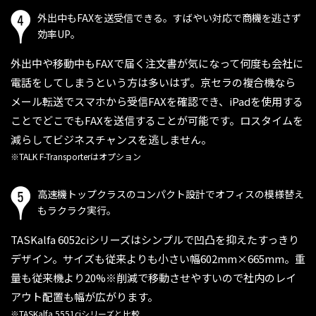
外出中もFAXを送受信できる。
すばやい対応で商機を逃さず
効率UP。
外出中や移動中もFAXで届く注文書が気になって何度も会社に
電話をしてしまうという方は多いはず。京セラの複合機なら
メール転送でスマホから受信FAXを確認でき、iPadを使用する
ことでどこでもFAXを送信することが可能です。ロスタイムを
減らしてビジネスチャンスを逃しません。
※TALK F-Transporterはオプション
高速機トップクラスのコンパクト設計で
オフィスの模様替え
もラクラク実行。
TASKalfa 6052ciシリーズはシンプルで凹凸を抑えたすっきり
デザイン。サイズも従来よりも小さい幅602mm×665mm。重
量も従来機より20%※削減で移動させやすいので社内のレイ
アウト配置も幅が広がります。
※TASKalfa 5551ciシリーズと比較