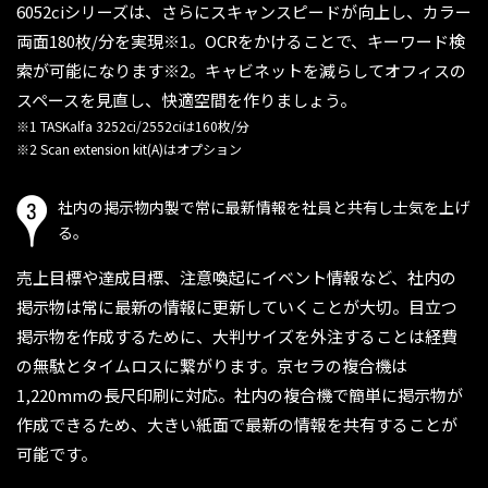
6052ciシリーズは、さらにスキャンスピードが向上し、カラー
両面180枚/分を実現※1。OCRをかけることで、キーワード検
索が可能になります※2。キャビネットを減らしてオフィスの
スペースを見直し、快適空間を作りましょう。
※1 TASKalfa 3252ci/2552ciは160枚/分
※2 Scan extension kit(A)はオプション
社内の掲示物内製で常に最新情報を
社員と共有し士気を上げ
る。
売上目標や達成目標、注意喚起にイベント情報など、社内の
掲示物は常に最新の情報に更新していくことが大切。目立つ
掲示物を作成するために、大判サイズを外注することは経費
の無駄とタイムロスに繋がります。京セラの複合機は
1,220mmの長尺印刷に対応。社内の複合機で簡単に掲示物が
作成できるため、大きい紙面で最新の情報を共有することが
可能です。