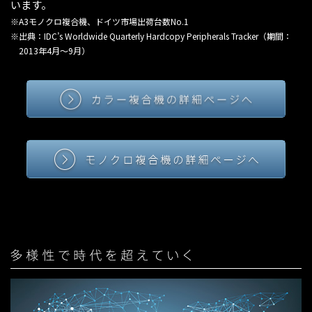
います。
※A3モノクロ複合機、ドイツ市場出荷台数No.1
※出典：IDC’s Worldwide Quarterly Hardcopy Peripherals Tracker
（期間：
2013年4月～9月）