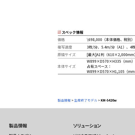
スペック情報
価格
\698,000（本体価格、税別）
複写速度
3枚/分、5.4m/分（A1）
原稿サイズ
[最大]A1判（610×2,000m
W899×D570×H335（mm
本体サイズ
占有スペース：
W899×D570×H1,105（m
製品情報
>
生産終了モデル
>
KM-5420w
製品情報
ソリューション