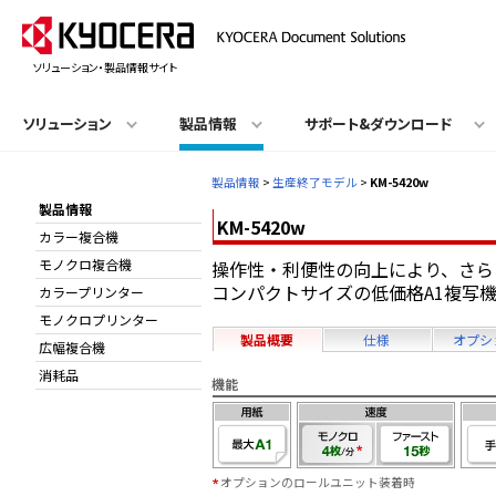
ソリューション・製品情報サイト
ソリューション
製品情報
サポート&ダウンロード
製品情報
>
生産終了モデル
>
KM-5420w
製品情報
KM-5420w
カラー複合機
モノクロ複合機
操作性・利便性の向上により、さら
コンパクトサイズの低価格A1複写
カラープリンター
モノクロプリンター
製品概要
仕様
オプシ
広幅複合機
消耗品
機能
オプションのロールユニット装着時