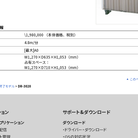
報
\1,980,000 （本体価格、税別）
4.8m/分
[最大]A0
W1,270×D635×H1,053（mm）
占有スペース：
W1,270×D710×H1,053（mm）
この
終了モデル
>
DR-3020
ション
サポート&ダウンロード
プリケーション
ダウンロード
配信
ドライバー・ダウンロード
ト管理
OSの対応状況