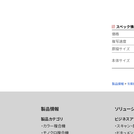
スペック情
価格
複写速度
原稿サイズ
本体サイズ
製品情報
>
生産
製品情報
ソリュー
製品カテゴリ
ビジネスア
カラー複合機
スキャン・
モノクロ複合機
ドキュメン