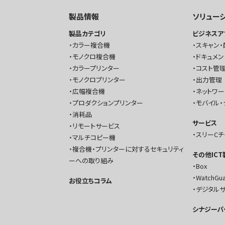
製品情報
ソリュー
製品カテゴリ
ビジネスア
カラー複合機
スキャン・
モノクロ複合機
ドキュメン
カラープリンター
コスト管理
モノクロプリンター
出力管理
広幅複合機
ネットワ
プロダクションプリンター
モバイル・
消耗品
サービス
リモートサービス
スリーC
マルチコピー機
複合機・プリンターに対するセキュリティ
その他IC
ーへの取り組み
Box
WatchGu
お役立ちコラム
デジタル
シナジーパ