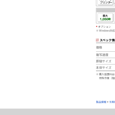
オプション
※
Windows対応
スペック情
価格
複写速度
原稿サイズ
本体サイズ
※
搬入設置料金
特殊作業（階
製品情報
>
生産