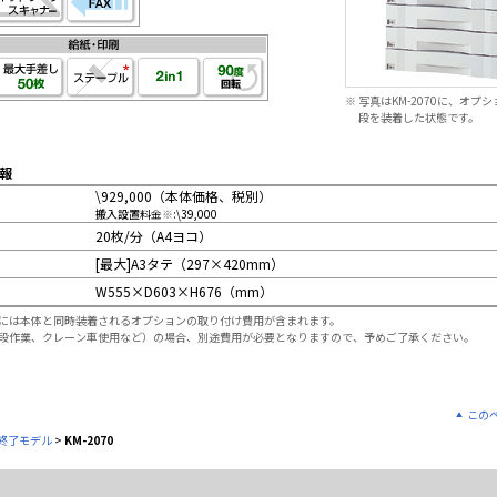
※
写真はKM-2070に、オプショ
段を装着した状態です。
報
\929,000（本体価格、税別）
搬入設置料金
※
:\39,000
20枚/分（A4ヨコ）
[最大]A3タテ（297×420mm）
W555×D603×H676（mm）
には本体と同時装着されるオプションの取り付け費用が含まれます。
段作業、クレーン車使用など）の場合、別途費用が必要となりますので、予めご了承ください。
この
終了モデル
>
KM-2070