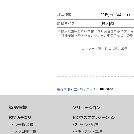
複写速度
30枚/分（A4ヨコ）
原稿サイズ
[最大]A3
※
搬入設置料金には本体と同時装着されるオプショ
特殊作業（階段作業、クレーン車使用など）の場
エコマーク認定製品（認定番号0711
製品情報
>
生産終了モデル
>
KM-3060
製品情報
ソリューション
製品カテゴリ
ビジネスアプリケーション
カラー複合機
スキャン・配信
モノクロ複合機
ドキュメント管理