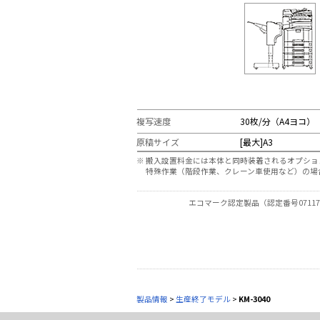
複写速度
30枚/分（A4ヨコ）
原稿サイズ
[最大]A3
※
搬入設置料金には本体と同時装着されるオプショ
特殊作業（階段作業、クレーン車使用など）の場
エコマーク認定製品（認定番号07117
製品情報
>
生産終了モデル
>
KM-3040