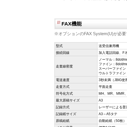
FAX機能
※オプションのFAX System(U)が必
型式
送受信兼用機
接続回線
加入電話回線、F
ノーマル：8dot/mm×
ファイン：8dot/mm×
走査線密度
スーパーファイン：8do
ウルトラファイン：16d
電送速度
3秒未満（JBIG使
走査方式
平面走査
符号化方式
MH、MR、MMR、
最大原稿サイズ
A3
記録方式
レーザーによる普
記録紙サイズ
A3～A5タテ
原稿給紙
自動給紙（50枚）