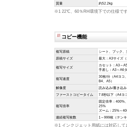
質量
約52.2kg
※1 22℃、60％RH環境下での仕様で
コピー機能
複写原稿
シート、ブック、
原稿サイズ
最大：A3サイズ（2
カセット：A3～A
複写サイズ
手差し：A3～A6
30枚/分（A4ヨコ
複写速度
B4、A5）
解像度
読み込み/書き込み：6
ファーストコピータイム
7.8秒以下（A4ヨ
固定倍率：400%、
複写倍率
25%
ズーム：25%～4
連続複写枚数
1～999枚（テン
※1 インクジェット用紙には対応して