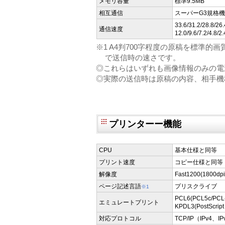
メモリ容量
標準9.5MB
相互通信
スーパーG3規格
33.6/31.2/28.8/26.
通信速度
12.0/9.6/7.2/
※1 A4判700字程度の原稿を標準的画質（
で送信時の速さです。
◎これらはいずれも画像情報のみの電
◎実際の送信時は原稿の内容、相手機
プリンターー機能
CPU
基本仕様と同等
プリント速度
コピー仕様と同等
解像度
Fast1200(1800d
ページ記述言語
プリスクライブ
※1
PCL6(PCL5c/PCL
エミュレートプリント
KPDL3(PostScri
対応プロトコル
TCP/IP（IPv4、IP