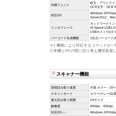
欧文：アウトライン
内蔵フォント
OCR文字：OCR-
Windows XP/Vista
対応OS
Server2012、Mac
ネットワークインタフェ
インタフェース
Hi-Speed USB2.0
USBホスト×2(ダイ
バーコード生成機能
1次元バーコード(4
※1 機種により対応するコマンドが
◎本機とPCの間に切り替え機等装着
スキャナー機能
原稿読み取り速度
片面 カラー：20ペ
スキャンモード
カラー/グレー/白
最大読み取り範囲
A3サイズ
解像度
600dpi、400dpi、
対応OS
Windows XP/Vista
※1