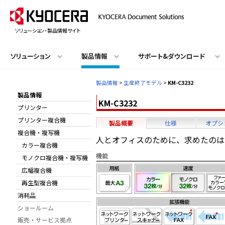
ソリューション・製品情報サイト
ソリューション
製品情報
サポート&ダウンロード
製品情報
>
生産終了モデル
>
KM-C3232
製品情報
KM-C3232
プリンター
プリンター複合機
製品概要
仕様
オプシ
複合機・複写機
人とオフィスのために、求めたのは
カラー複合機
機能
モノクロ複合機・複写機
広幅複合機
再生型複合機
消耗品
ショールーム
販売・サービス拠点