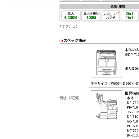
オプション
スペック情報
本体の
※DP-71
搬入設置
本体サイズ：W605×D660×H
推奨構
価格（税別）
本体：
DP-710 
PF-710 
JS-710 
DF-710 
AK-710 
PH-5B :
MT-710 
BF-710 