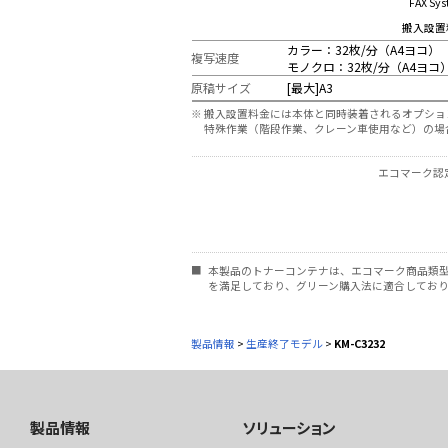
FAX Sys
搬入設置
カラー：32枚/分（A4ヨコ）
複写速度
モノクロ：32枚/分（A4ヨコ
原稿サイズ
[最大]A3
※
搬入設置料金には本体と同時装着されるオプショ
特殊作業（階段作業、クレーン車使用など）の場
エコマーク認定
■
本製品のトナーコンテナは、エコマーク商品類型No.
を満足しており、グリーン購入法に適合してお
製品情報
>
生産終了モデル
>
KM-C3232
製品情報
ソリューション