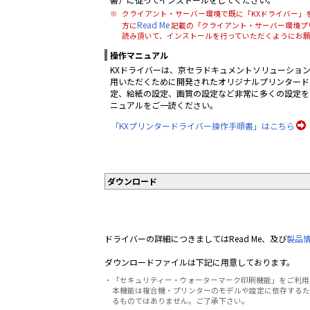
※
クライアント・サーバー環境で既に「KXドライバー」
Read Me
方に
記載の「クライアント・サーバー環境プ
読み頂いて、インストールを行っていただくようにお
操作マニュアル
KXドライバーは、京セラドキュメントソリューショ
用いただくために開発されたオリジナルプリンタード
定、給紙の設定、画質の設定など非常に多くの設定を
ニュアルをご一読ください。
「KXプリンタードライバー操作手順書」はこちら
ダウンロード
ドライバーの詳細につきましてはRead Me、及び
製品
ダウンロードファイルは下記に用意しております。
・「セキュリティー・ウォーターマーク印刷機能」をご利用
本機能は複合機・プリンターのモデルや設定に依存するた
るものではありません。ご了承下さい。