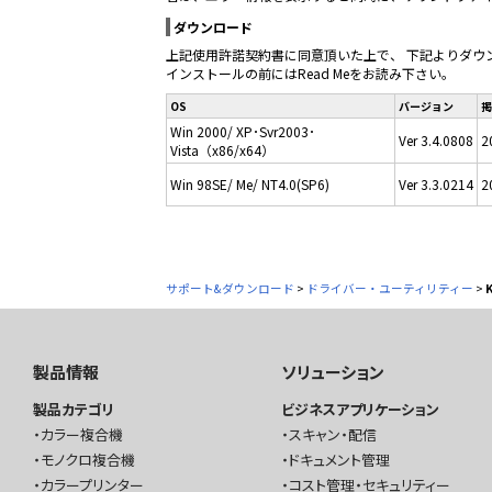
ダウンロード
上記使用許諾契約書に同意頂いた上で、
下記よりダウ
インストールの前にはRead Meをお読み下さい。
OS
バージョン
掲
Win 2000/ XP･Svr2003･
Ver 3.4.0808
2
Vista（x86/x64）
Win 98SE/ Me/ NT4.0(SP6)
Ver 3.3.0214
2
サポート&ダウンロード
>
ドライバー・ユーティリティー
>
製品情報
ソリューション
製品カテゴリ
ビジネスアプリケーション
カラー複合機
スキャン・配信
モノクロ複合機
ドキュメント管理
カラープリンター
コスト管理・セキュリティー