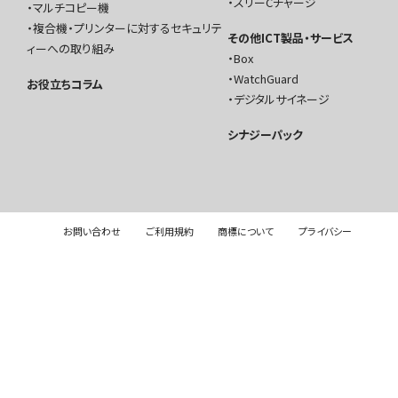
スリーCチャージ
マルチコピー機
複合機・プリンターに対するセキュリテ
その他ICT製品・サービス
ィーへの取り組み
Box
WatchGuard
お役立ちコラム
デジタルサイネージ
シナジーパック
お問い合わせ
ご利用規約
商標について
プライバシー