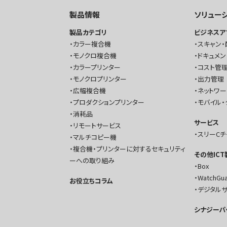
製品情報
ソリュー
製品カテゴリ
ビジネスア
カラー複合機
スキャン・
モノクロ複合機
ドキュメン
カラープリンター
コスト管理
モノクロプリンター
出力管理
広幅複合機
ネットワ
プロダクションプリンター
モバイル・
消耗品
サービス
リモートサービス
スリーC
マルチコピー機
複合機・プリンターに対するセキュリティ
その他IC
ーへの取り組み
Box
WatchGu
お役立ちコラム
デジタル
シナジーパ