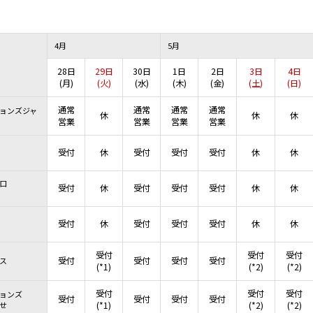
4月
5月
28日
29日
30日
1日
2日
3日
4日
(月)
(火)
(水)
(木)
(金)
(土)
(日)
通常
通常
通常
通常
ョンズジャ
休
休
休
営業
営業
営業
営業
受付
休
受付
受付
受付
休
休
口
受付
休
受付
受付
受付
休
休
受付
休
受付
受付
受付
休
休
受付
受付
受付
受付
受付
受付
受付
ス
(*1)
(*2)
(*2)
受付
受付
受付
ョンズ
受付
受付
受付
受付
せ
(*1)
(*2)
(*2)