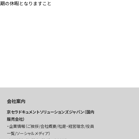
長期の休暇となりますこと
会社案内
京セラドキュメントソリューションズジャパン（国内
販売会社）
企業情報（ご挨拶/会社概要/社是・経営理念/役員
一覧/ソーシャルメディア）