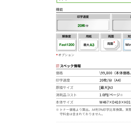
機能
オプション
スペック情報
価格
\99,800（本体
印字速度
20枚/分（A4）
原稿サイズ
[最大]A3
消耗品コスト
1.0円/ページ
※
本体サイズ
W467×D410×H3
※
トナー価格より算出。A4判5%印字比率換算。
守料金は含まれておりません。