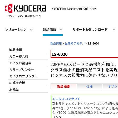
ソリューション・製品情報サイト
ソリューション
製品情報
サポート&ダウンロード
製品情報
>
生産終了モデル
>
LS-6020
製品情報
LS-6020
カラー複合機
モノクロ複合機
20PPMのスピードと高機能を備え
クラス最小の低消耗品コストを実現
カラープリンター
ビジネスの即戦力に欠かせないプリ
モノクロプリンター
広幅複合機
製品概要
仕様
オプシ
消耗品
エコシスコンセプト
京セラドキュメントソリューションズ独自の
寿命設計（Long-Life Technology）による経
性（TCO）と環境配慮の両立をしたエコシス
リンター