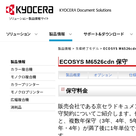
ソリューション・製品情報サイト
ソリューション
製品情報
サポート&ダウンロード
製品情報
>
生産終了モデル
>
ECOSYS M6526cd
ECOSYS M6526cdn 保守
製品情報
カラー複合機
製品概要
オプション
仕
モノクロ複合機
カラープリンター
保守料金
モノクロプリンター
広幅複合機
販売会社である京セラドキュメ
消耗品
守契約についてご紹介します。
と、複数年保守（3年、4年、5
年・4年）が満了後に1年単位
す。