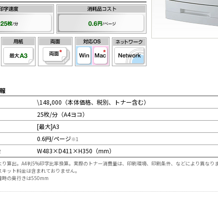
報
\148,000（本体価格、税別、トナー含む）
25枚/分（A4ヨコ）
[最大]A3
ト
0.6円/ページ
※1
W483×D411×H350（mm）
2
より算出。A4判5%印字比率換算。実際のトナー消費量は、印刷環境、印刷条件、などにより異なり
スキット料金は含まれておりません。
時の奥行きは550mm