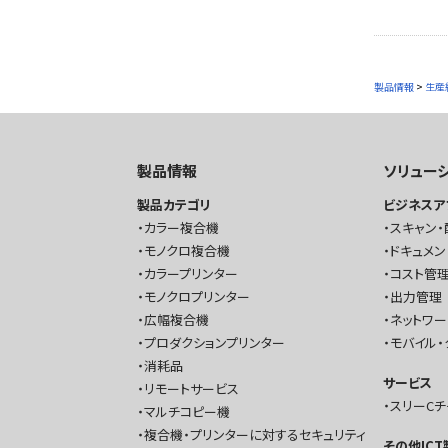
製品情報
>
生産
製品情報
ソリュー
製品カテゴリ
ビジネスア
カラー複合機
スキャン・
モノクロ複合機
ドキュメン
カラープリンター
コスト管理
モノクロプリンター
出力管理
広幅複合機
ネットワ
プロダクションプリンター
モバイル・
消耗品
サービス
リモートサービス
スリーC
マルチコピー機
複合機・プリンターに対するセキュリティ
その他IC