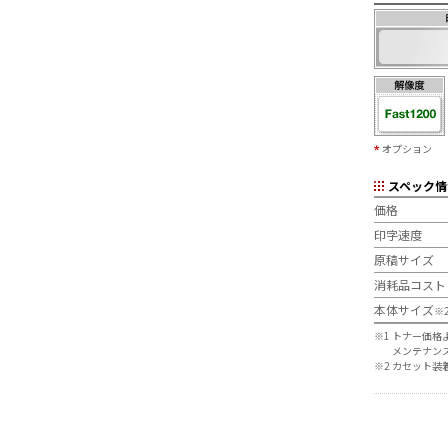
オプション
スペック情
価格
印字速度
原稿サイズ
消耗品コス
本体サイズ
※
※1
トナー価格
メンテナン
※2
カセット装着