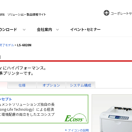
コーポレートサ
ソリューション・製品情報サイト
ウンロード
会社案内
イベント・セミナー
終了モデル
>
LS-6820N
N
ィにハイパフォーマンス。
準プリンターです。
仕様
オプション
システム構成
ンセプト
ュメントソリューションズ独自の長
g-Life Technology）による経済
）と環境配慮の両立をしたエコシスプ
アイコンの説明