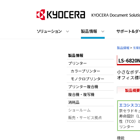
ソリューション
製品情報
サポート&ダ
製品情報
>
生産
製品情報
LS-6820
プリンター
カラープリンター
小さなボデ
オフィス標
モノクロプリンター
プリンター複合機
製品概要
複合機・複写機
消耗品
エコシスコ
ショールーム
京セラドキ
寿命設計（Lon
販売・サービス拠点
性（TCO
リンター
機能