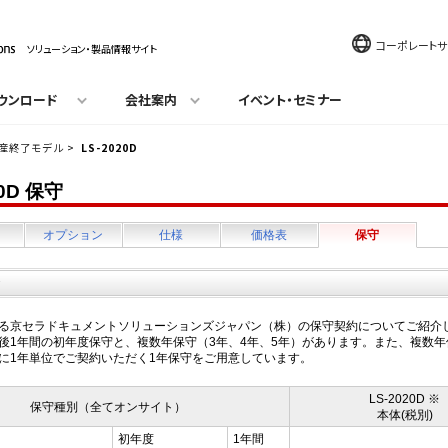
コーポレートサ
ソリューション・製品情報サイト
ウンロード
会社案内
イベント・セミナー
産終了モデル
>
LS-2020D
20D 保守
オプション
仕様
価格表
保守
る京セラドキュメントソリューションズジャパン（株）の保守契約についてご紹介
後1年間の初年度保守と、複数年保守（3年、4年、5年）があります。また、複数年
に1年単位でご契約いただく1年保守をご用意しています。
LS-2020D ※
保守種別（全てオンサイト）
本体(税別)
初年度
1年間