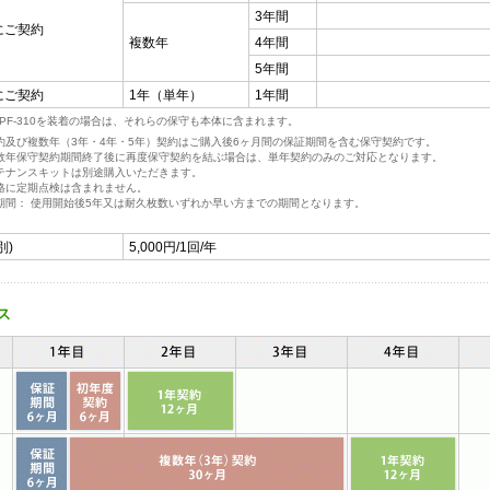
3年間
にご契約
複数年
4年間
5年間
にご契約
1年（単年）
1年間
PF-310を装着の場合は、それらの保守も本体に含まれます。
契約及び複数年（3年・4年・5年）契約はご購入後6ヶ月間の保証期間を含む保守契約です。
複数年保守契約期間終了後に再度保守契約を結ぶ場合は、単年契約のみのご対応となります。
ンテナンスキットは別途購入いただきます。
価格に定期点検は含まれません。
結期間： 使用開始後5年又は耐久枚数いずれか早い方までの期間となります。
別)
5,000円/1回/年
ス