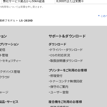
弊社サービス拠点から50km超過
8,000円または実費※
の利用等については実費を申し受けます。
この
産終了モデル
>
LS-2020D
ション
サポート&ダウンロード
プリケーション
ダウンロード
配信
ドライバー・ダウンロード
ト管理
OSの対応状況
・セキュリティー
取扱説明書ダウンロード
プリンターをご利用のお客様
ークデバイス管理
修理受付
クラウド
トナーコンテナ無償回収
保守のご案内
チャージ
ユーザー登録
T製品・サービス
複合機をご利用のお客様