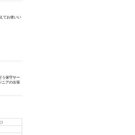
えてお使いい
行う保守サー
ジニアの出張
む）