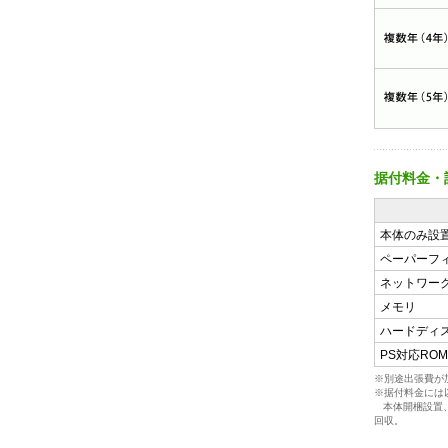
据付料金・
本体のみ設
ペーパーフ
ネットワー
メモリ
ハードディ
PS対応ROM
※別途出張費が加
※据付料金には
本体開梱設置、
回収。