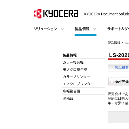
ソリューション
製品情報
サポート&ダ
製品情報
>
生
LS-20
製品情報
カラー複合機
製品概要
モノクロ複合機
カラープリンター
保守料金
モノクロプリンター
広幅複合機
販売会社であ
消耗品
契約には購入
年）が満了後