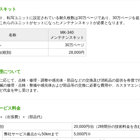
スキット
ト、転写ユニットに設定されている耐久枚数は30万ページであり、30万ページを超
これらのユニットがセットになったメンテナンスキットが必要となります。
MK-340
名称
メンテナンスキット
ル
30万ページ
(税別)
28,000円
理について
に応じて、点検・修理・調整や感光体・部品などの交換及び消耗品の提供を有償で
械の修理・点検・整備や感光体および部品等の交換に必要な費用や、カスタマエン
ど代金を申し受けます。
ービス料金
＋（出張費）＋（部品代）
別)
20,000円/台（2時間分の技術料金を含
弊社サービス拠点から50kmまで
5,000円※