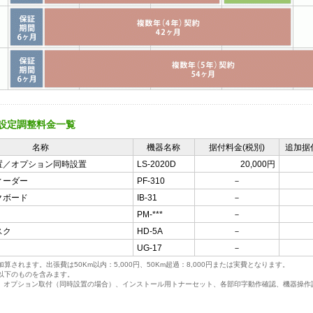
設定調整料金一覧
名称
機器名称
据付料金(税別)
追加据
置／オプション同時設置
LS-2020D
20,000円
ィーダー
PF-310
－
クボード
IB-31
－
PM-***
－
スク
HD-5A
－
UG-17
－
算されます。出張費は50Km以内：5,000円、50Km超過：8,000円または実費となります。
以下のものを含みます。
オプション取付（同時設置の場合）、インストール用トナーセット、各部印字動作確認、機器操作