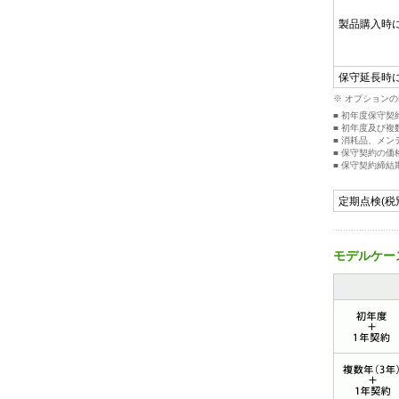
製品購入時
保守延長時
※ オプションの
■ 初年度保守
■ 初年度及び
■ 消耗品、メ
■ 保守契約の
■ 保守契約締
定期点検(税
モデルケー