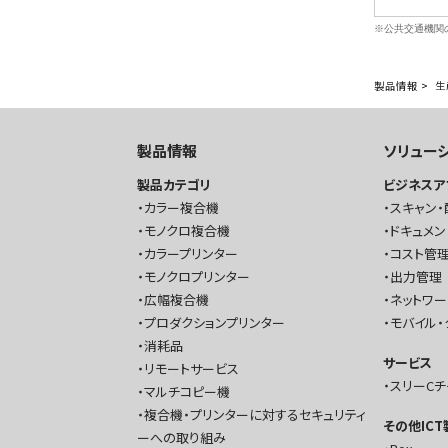
※公共交通機関
製品情報
>
生
製品情報
ソリュー
製品カテゴリ
ビジネスア
カラー複合機
スキャン・
モノクロ複合機
ドキュメン
カラープリンター
コスト管理
モノクロプリンター
出力管理
広幅複合機
ネットワ
プロダクションプリンター
モバイル・
消耗品
サービス
リモートサービス
スリーC
マルチコピー機
複合機・プリンターに対するセキュリティ
その他IC
ーへの取り組み