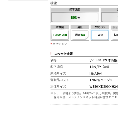
機能
オプション
スペック情報
価格
\59,800（本体
印字速度
18枚/分（A4）
原稿サイズ
[最大]A4
消耗品コスト
1.96円/ページ
※
本体サイズ
W380×D390×H2
※
トナー価格より算出。A4判5%印字比率換算。
保守料金、メンテナンスキット料金は含まれてお