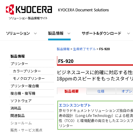
ソリューション・製品情報サイト
ソリューション
製品情報
サポート&ダウンロード
製品情報
>
生産終了モデル
>
FS-920
製品情報
FS-920
プリンター
カラープリンター
ビジネスユースに的確に対応する性
18ppmのスピードをもったスタイ
モノクロプリンター
プリンター複合機
製品概要
仕様
オプシ
複合機・複写機
ソフトウェア
エコシスコンセプト
消耗品
京セラドキュメントソリューションズ独自の
関連製品
寿命設計（Long-Life Technology）による経
性（TCO）と環境配慮の両立をしたエコシス
ショールーム
リンター
販売・サービス拠点