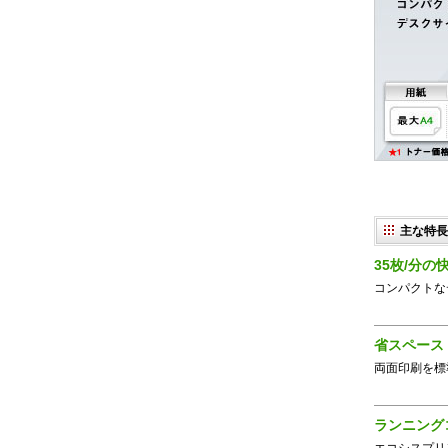
主な特長
35枚/分
コンパクトな
省スペース
両面印刷を標
ランニング