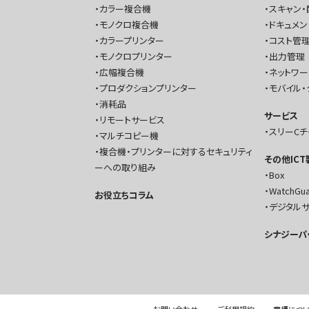
カラー複合機
スキャン・
モノクロ複合機
ドキュメン
カラープリンター
コスト管理
モノクロプリンター
出力管理
広幅複合機
ネットワ
プロダクションプリンター
モバイル・
消耗品
サービス
リモートサービス
スリーC
マルチコピー機
複合機・プリンターに対するセキュリティ
その他IC
ーへの取り組み
Box
WatchGu
お役立ちコラム
デジタル
シナジーパ