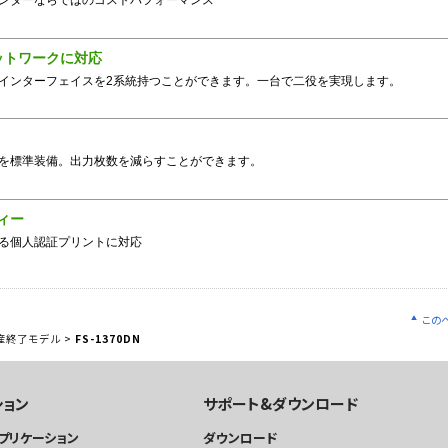
ンターならではのコストパフォーマンス
ットワークに対応
インターフェイスを2系統持つことができます。一台で二役を実現します。
を標準装備。出力枚数を減らすことができます。
ィー
よる個人認証プリントに対応
この
産終了モデル
>
FS-1370DN
ション
サポート&ダウンロード
プリケーション
ダウンロード