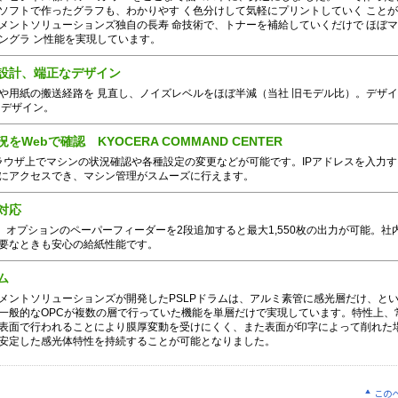
ソフトで作ったグラフも、わかりやす く色分けして気軽にプリントしていく こと
メントソリューションズ独自の長寿 命技術で、トナーを補給していくだけで ほぼ
ングラ ン性能を実現しています。
設計、端正なデザイン
や用紙の搬送経路を 見直し、ノイズレベルをほぼ半減（当社 旧モデル比）。デザ
クデザイン。
をWebで確認 KYOCERA COMMAND CENTER
ブラウザ上でマシンの状況確認や各種設定の変更などが可能です。IPアドレスを入力
にアクセスでき、マシン管理がスムーズに行えます。
対応
枚、オプションのペーパーフィーダーを2段追加すると最大1,550枚の出力が可能。社
要なときも安心の給紙性能です。
ム
メントソリューションズが開発したPSLPドラムは、アルミ素管に感光層だけ、と
一般的なOPCが複数の層で行っていた機能を単層だけで実現しています。特性上、
表面で行われることにより膜厚変動を受けにくく、また表面が印字によって削れた
安定した感光体特性を持続することが可能となりました。
この