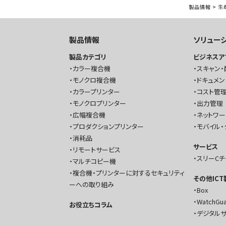
製品情報
>
生
製品情報
ソリュー
製品カテゴリ
ビジネスア
カラー複合機
スキャン・
モノクロ複合機
ドキュメン
カラープリンター
コスト管理
モノクロプリンター
出力管理
広幅複合機
ネットワ
プロダクションプリンター
モバイル・
消耗品
サービス
リモートサービス
スリーC
マルチコピー機
複合機・プリンターに対するセキュリティ
その他IC
ーへの取り組み
Box
WatchGu
お役立ちコラム
デジタル