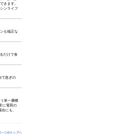
ができます。
マシンライフ
インも端正な
するだけで各
内で急ぎの
いう単一層構
常に電荷の
場合にも、
ページのトップへ