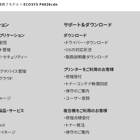
産終了モデル
>
ECOSYS P6026cdn
ション
サポート&ダウンロード
プリケーション
ダウンロード
配信
ドライバー・ダウンロード
ト管理
OSの対応状況
・セキュリティー
取扱説明書ダウンロード
プリンターをご利用のお客様
ークデバイス管理
修理受付
クラウド
トナーコンテナ無償回収
保守のご案内
チャージ
ユーザー登録
T製品・サービス
複合機をご利用のお客様
修理点検受付
ard
トナー発注
サイネージ
保守のご案内