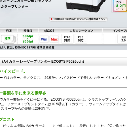
A4 カラー レーザープリンター ECOSYS P6026cdn）
のハイスピード。
ードはカラー、モノクロ共、 26枚/分。ハイスピードで美しいカラー ドキュメント
ー書類を手に出来る素早さ
カラー書類をすぐに手にする。ECOSYS P6026cdnは、クラストップ レベルの
た。 ファーストプリントタイムは10.5秒以下（カラー）、ウォームアップタイムは
、 スリープからの復帰は20秒以下。
グコスト
、ビジネス標準のA4カ ラーをここまで低コストに、身近にしま した。PCで作った