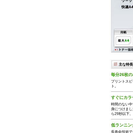
主な特長（
毎分26枚
プリントスピ
ト。
すぐにカラ
時間のない中で
身につけまし
ら29秒以下
低ランニン
長寿命技術で