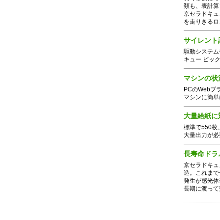
類も、表計算
京セラドキュ
を走りきるロ
サイレント
駆動システム
キュー ビッ
マシンの状況
PCのWeb
マシンに簡単
大量給紙に
標準で550
大量出力が必
長寿命ドラ
京セラドキュ
造。これまで
発生が感光体
長期に渡って