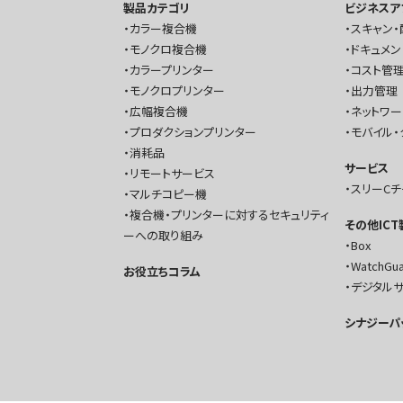
製品カテゴリ
ビジネスア
カラー複合機
スキャン・
モノクロ複合機
ドキュメン
カラープリンター
コスト管理
モノクロプリンター
出力管理
広幅複合機
ネットワ
プロダクションプリンター
モバイル・
消耗品
サービス
リモートサービス
スリーC
マルチコピー機
複合機・プリンターに対するセキュリティ
その他IC
ーへの取り組み
Box
WatchGu
お役立ちコラム
デジタル
シナジーパ