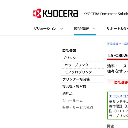
ソリューション
製品情報
サポート&ダ
製品情報
>
生産
製品情報
LS-C802
プリンター
カラープリンター
効率・コス
様々なオフ
モノクロプリンター
プリンター複合機
製品概要
複合機・複写機
消耗品
エコシスコ
ショールーム
京セラドキ
寿命設計（Lon
販売・サービス拠点
性（TCO
ラープリン
機能