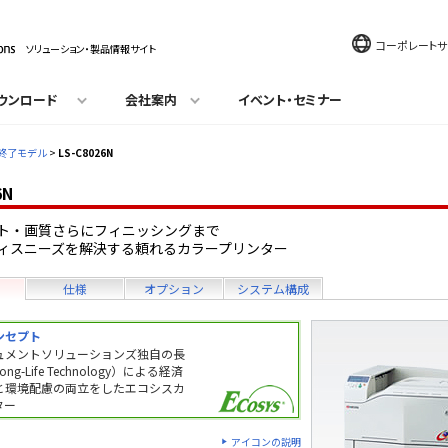
コーポレートサ
ソリューション・製品情報サイト
ウンロード
会社案内
イベント・セミナー
終了モデル
>
LS-C8026N
6N
ト・画質さらにフィニッシングまで
ィスニーズを解決する頼れるカラープリンター
仕様
オプション
システム構成
ンセプト
ュメントソリューションズ独自の長
g-Life Technology）による経済
）と環境配慮の両立をしたエコシスカ
ター
アイコンの説明