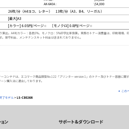
AK-640A :
\54,000
26枚/分（A4ヨコ、レター） 13枚/分（A3、B4、リーガル）
[最大]A3
ト
[カラー] 6.05円/ページ
［モノクロ] 0.8円/ページ
※
※
り算出。A4判カラー：各色5%、モノクロ：5%印字比率換算。実際のトナー消費量は、印刷環境、
す。保守料金、メンテナンスキット料金は含まれておりません。
ーコンテナは、エコマーク商品類型No.122「プリンター version 1」のトナー及びトナー容器に
リーン購入法に適合しております。
この
終了モデル
>
LS-C8026N
ション
サポート&ダウンロード