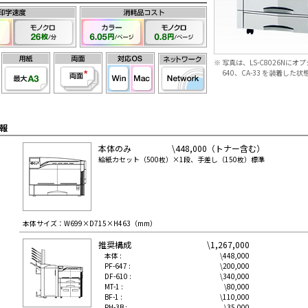
※
写真は、LS-C8026Nにオプ
640、CA-33 を装着した
報
本体のみ
\448,000（トナー含む）
給紙カセット（500枚）×1段、手差し（150枚）標準
本体サイズ：W699×D715×H463（mm）
推奨構成
\1,267,000
本体 :
\448,000
PF-647 :
\200,000
DF-610 :
\340,000
MT-1 :
\80,000
BF-1 :
\110,000
PH-3B :
\35,000