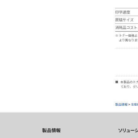
印字速度
原稿サイズ
消耗品コス
※
トナー価格よ
より異なりま
■
本製品のトナ
ており、グ
製品情報
>
生産
製品情報
ソリュー