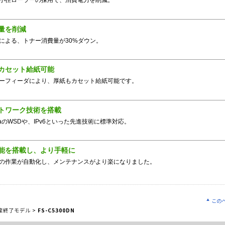
小径ローラーの採用で、消費電力を削減。
量を削減
による、トナー消費量が30%ダウン。
カセット給紙可能
ーフィーダにより、厚紙もカセット給紙可能です。
トワーク技術を搭載
istaのWSDや、IPv6といった先進技術に標準対応。
能を搭載し、より手軽に
の作業が自動化し、メンテナンスがより楽になりました。
この
産終了モデル
>
FS-C5300DN