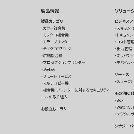
製品情報
ソリュー
製品カテゴリ
ビジネスア
カラー複合機
スキャン・
モノクロ複合機
ドキュメン
カラープリンター
コスト管理
モノクロプリンター
出力管理
広幅複合機
ネットワ
プロダクションプリンター
モバイル・
消耗品
サービス
リモートサービス
スリーC
マルチコピー機
複合機・プリンターに対するセキュリティ
その他IC
ーへの取り組み
Box
WatchGu
お役立ちコラム
デジタル
シナジーパ