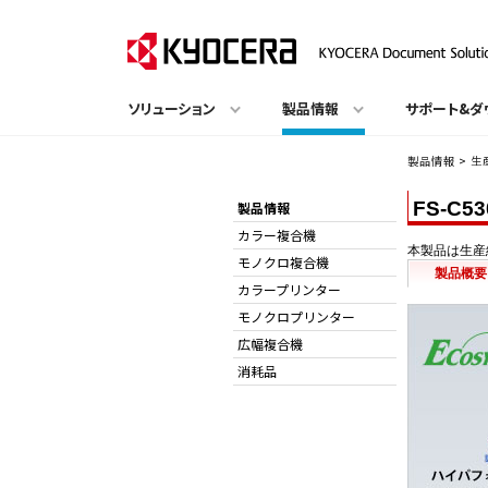
ソリューション
製品情報
サポート&ダ
製品情報
>
生
FS-C5
製品情報
カラー複合機
本製品は生産
モノクロ複合機
製品概要
カラープリンター
モノクロプリンター
広幅複合機
消耗品