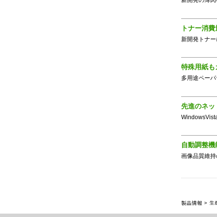
新開発の薄肉
トナー消費
新開発トナー
特殊用紙も
多用途ペーパ
先進のネッ
WindowsV
自動調整機
画像品質維持
製品情報
>
生