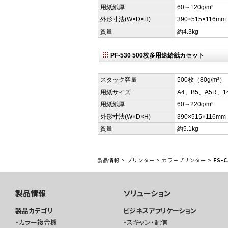
用紙紙厚
60～120g/m²
外形寸法(W×D×H)
390×515×116mm
質量
約4.3kg
PF-530 500枚多用途給紙カセット
スタック容量
500枚（80g/m²）
用紙サイズ
A4、B5、A5R、14
用紙紙厚
60～220g/m²
外形寸法(W×D×H)
390×515×116mm
質量
約5.1kg
製品情報
>
プリンター
>
カラープリンター
>
FS-
製品情報
ソリューション
製品カテゴリ
ビジネスアプリケーション
カラー複合機
スキャン・配信