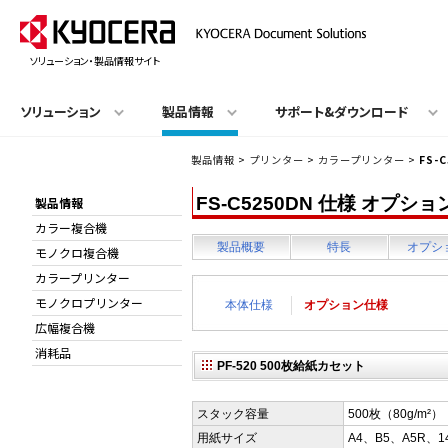
ソリューション・製品情報サイト
ソリューション
製品情報
サポート&ダウンロード
製品情報
>
プリンター
>
カラープリンター
>
FS-
FS-C5250DN 仕様 オプシ
製品情報
カラー複合機
製品概要
特長
オプシ
モノクロ複合機
カラープリンター
モノクロプリンター
本体仕様
オプション仕様
広幅複合機
消耗品
PF-520 500枚給紙カセット
スタック容量
500枚（80g/m²）
用紙サイズ
A4、B5、A5R、14