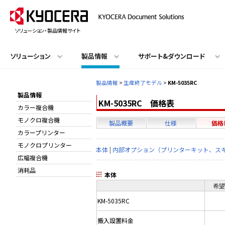
ソリューション・製品情報サイト
ソリューション
製品情報
サポート&ダウンロード
製品情報
>
生産終了モデル
>
KM-5035RC
製品情報
KM-5035RC 価格表
カラー複合機
モノクロ複合機
製品概要
仕様
価格
カラープリンター
モノクロプリンター
本体
|
内部オプション（プリンターキット、スキ
広幅複合機
消耗品
本体
希
KM-5035RC
搬入設置料金