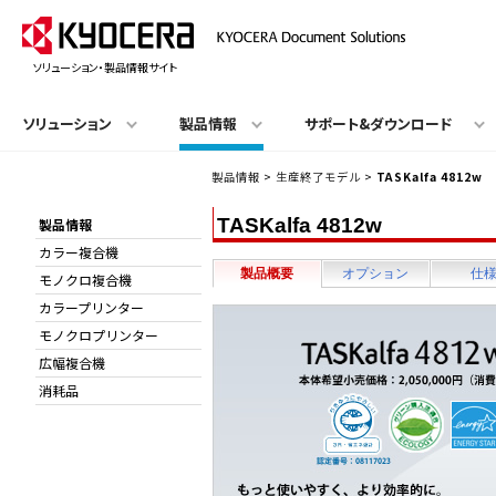
ソリューション・製品情報サイト
ソリューション
製品情報
サポート&ダウンロード
製品情報
>
生産終了モデル
>
TASKalfa 4812w
TASKalfa 4812w
製品情報
カラー複合機
製品概要
オプション
仕
モノクロ複合機
カラープリンター
モノクロプリンター
広幅複合機
消耗品