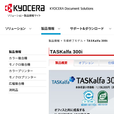
ソリューション・製品情報サイト
ソリューション
製品情報
サポート&ダウンロード
製品情報
>
生産終了モデル
>
TASKalfa 300i
TASKalfa 300i
製品情報
カラー複合機
製品概要
オプション
仕
モノクロ複合機
カラープリンター
モノクロプリンター
広幅複合機
消耗品