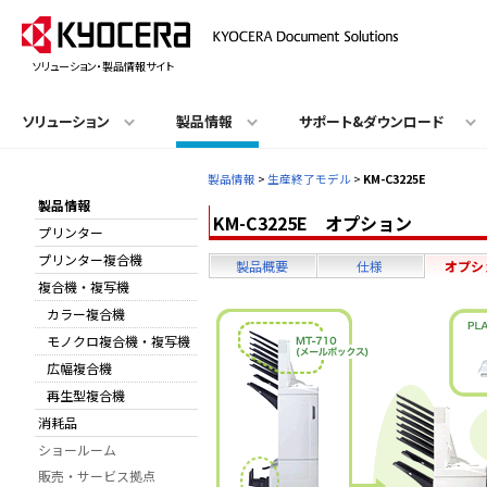
ソリューション・製品情報サイト
ソリューション
製品情報
サポート&ダウンロード
製品情報
>
生産終了モデル
>
KM-C3225E
製品情報
KM-C3225E オプション
プリンター
プリンター複合機
製品概要
仕様
オプシ
複合機・複写機
カラー複合機
モノクロ複合機・複写機
広幅複合機
再生型複合機
消耗品
ショールーム
販売・サービス拠点