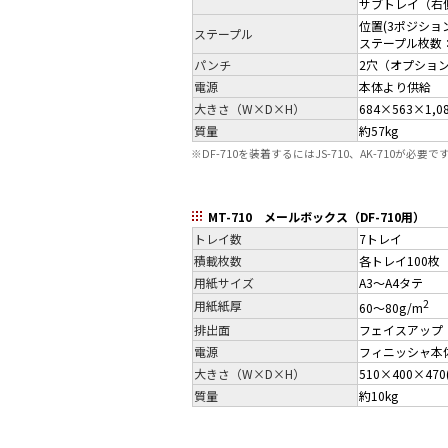
サブトレイ（右
位置(3ポジショ
ステープル
ステープル枚数：5
パンチ
2穴（オプション
電源
本体より供給
大きさ（W×D×H）
684×563×1,0
質量
約57kg
※
DF-710を装着するにはJS-710、AK-710が必要で
MT-710 メールボックス（DF-710用）
トレイ数
7トレイ
積載枚数
各トレイ100枚
用紙サイズ
A3～A4タテ
2
用紙紙厚
60～80g/m
排出面
フェイスアップ
電源
フィニッシャ本
大きさ（W×D×H）
510×400×470
質量
約10kg