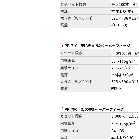
原稿セット枚数
最大100枚（B
電源
本体より供給
大きさ（W×D×H）
571×488×134
質量
約11.5kg
PF-710 550枚×2段ペーパーフィーダ
カセット段数
550枚×2段（64
2
用紙紙厚
60～105g/m
用紙サイズ
A3～A5タテ
電源
本体より供給
大きさ（W×D×H）
585×590×315
質量
約26kg
PF-750 3,000枚ペーパーフィーダ
カセット段数
3,000枚（1,5
2
用紙紙厚
60～105g/m
用紙サイズ
A4、B5
電源
本体より供給