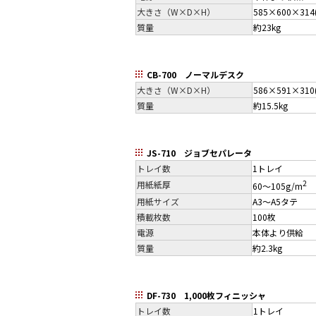
大きさ（W×D×H）
585×600×314
質量
約23kg
CB-700 ノーマルデスク
大きさ（W×D×H）
586×591×310
質量
約15.5kg
JS-710 ジョブセパレータ
トレイ数
1トレイ
2
用紙紙厚
60～105g/m
用紙サイズ
A3～A5タテ
積載枚数
100枚
電源
本体より供給
質量
約2.3kg
DF-730 1,000枚フィニッシャ
トレイ数
1トレイ