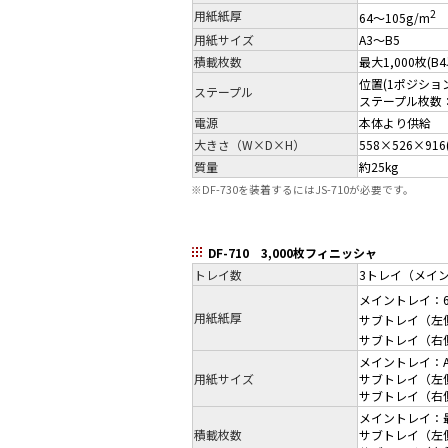
2
用紙紙厚
64～105g/m
用紙サイズ
A3～B5
積載枚数
最大1,000枚(B
位置(1ポジショ
ステープル
ステープル枚数：3
電源
本体より供給
大きさ（W×D×H）
558×526×916
質量
約25kg
※
DF-730を装着するにはJS-710が必要です。
DF-710 3,000枚フィニッシャ
トレイ数
3トレイ（メイ
メイントレイ：60
用紙紙厚
サブトレイ（左側
サブトレイ（右側
メイントレイ：A
用紙サイズ
サブトレイ（左側
サブトレイ（右側
メイントレイ：最大
積載枚数
サブトレイ（左側