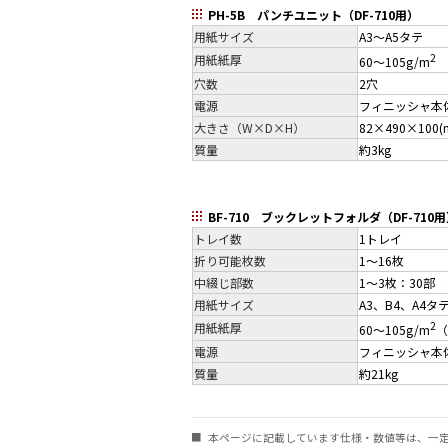
PH-5B パンチユニット（DF-710用）
用紙サイズ
A3～A5タテ
2
用紙紙厚
60～105g/m
穴数
2穴
電源
フィニッシャ本
大きさ（W×D×H）
82×490×100(
質量
約3kg
BF-710 ブックレットフォルダ（DF-710
トレイ数
1トレイ
折り可能枚数
1～16枚
中綴じ部数
1～3枚：30部 
用紙サイズ
A3、B4、A4タ
2
用紙紙厚
60～105g/m
（
電源
フィニッシャ本
質量
約21kg
■
本ページに記載しています仕様・数値等は、一