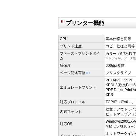
プリンター機能
CPU
基本仕様と同等
プリント速度
コピー仕様と同等
ファーストプリントタイ
カラー：6.7秒以
ム
※レディ時、データ
解像度
600dpi多値
ページ記述言語
プリスクライブ
※1
PCL6(PCL5c/PCL
KPDL3(欧文PostSc
エミュレートプリント
PDF Direct Pri
XPS
対応プロトコル
TCP/IP（IPv6）、I
欧文：アウトライン
内蔵フォント
ビットマップフォ
Windows2000/XP/S
対応OS
Mac OS X(10.2～)
ネットワークインタフ
インタフェース