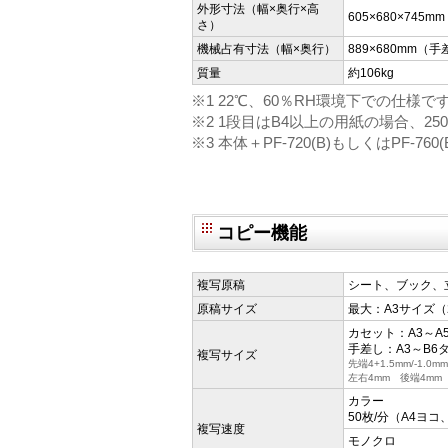
外形寸法（幅×奥行×高
605×680×745mm
さ）
機械占有寸法（幅×奥行）
889×680mm（
質量
約106kg
※1 22℃、60％RH環境下での仕様で
※2 1段目はB4以上の用紙の場合、2
※3 本体＋PF-720(B)もしくはPF-760(
コピー機能
複写原稿
シート、ブック、
原稿サイズ
最大：A3サイズ（2
カセット：A3～A
手差し：A3～B6
複写サイズ
先端4+1.5mm/-1.0m
左右4mm 後端4mm
カラー
50枚/分（A4ヨコ
複写速度
モノクロ