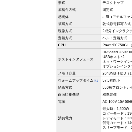
形式
デスクトップ
原稿台方式
固定式
感光体
a-Si（アモルフ
複写方式
乾式静電転写方式
現像方式
2成分インタラク
定着方式
ベルト定着方式
CPU
PowerPC750GL
Hi-Speed USB2.0
USBホスト×2
ホストインタフェース
ネットワークインタフ
オプションインタフェ
メモリ容量
2048MB+HDD（1
ウォームアップタイム
57.5秒以下
※1
給紙方式
550枚フロントカセ
両面印刷機能
標準装備
電源
AC 100V 15A 50
最大時：1,500W
コピーモード：13
消費電力
レディモード：23
低電力モード：14
スリープモード：