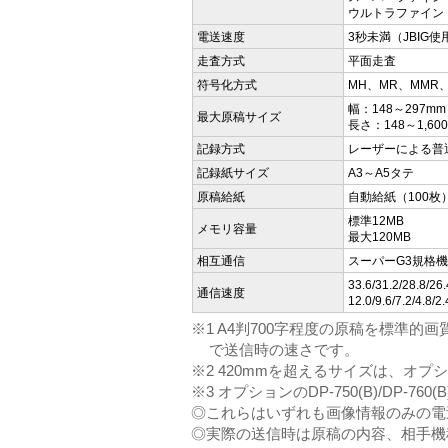
ウルトラファイン：16d
電送速度
3秒未満（JBIG使
走査方式
平面走査
符号化方式
MH、MR、MMR、
幅：148～297mm
最大原稿サイズ
長さ：148～1,60
記録方式
レーザーによる普
記録紙サイズ
A3～A5タテ
原稿給紙
自動給紙（100枚
標準12MB
メモリ容量
最大120MB
相互通信
スーパーG3規格
33.6/31.2/28.8/26.
通信速度
12.0/9.6/7.2/
※1 A4判700字程度の原稿を標準的画質（
で送信時の速さです。
※2 420mmを超えるサイズは、オプション
※3 オプションのDP-750(B)/DP-760
◎これらはいずれも画像情報のみの電
◎実際の送信時は原稿の内容、相手機