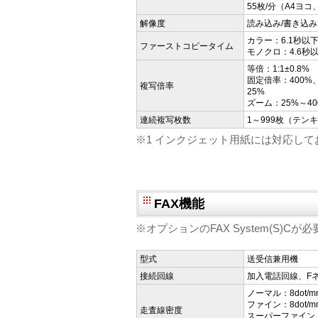
55枚/分（A4ヨコ
解像度
読み込み/書き込み：6
カラー：6.1秒以
ファーストコピータイム
モノクロ：4.6秒
等倍：1:1±0.8%
固定倍率：400%、
複写倍率
25%
ズーム：25%～4
連続複写枚数
1～999枚（テン
※1 インクジェット用紙には対応して
FAX機能
※オプションのFAX System(S)Cが
型式
送受信兼用機
接続回線
加入電話回線、F
ノーマル：8dot/mm×
ファイン：8dot/mm×
走査線密度
スーパーファイン：8do