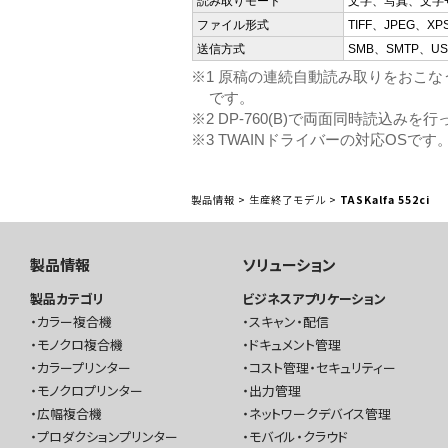
読み取りモード
文字、写真、文字
ファイル形式
TIFF、JPEG、X
送信方式
SMB、SMTP、US
※1 原稿の連続自動読み取りをおこなうには
です。
※2 DP-760(B)で両面同時読込みを
※3 TWAINドライバーの対応OSです
製品情報
>
生産終了モデル
>
TASKalfa 552ci
製品情報
ソリューション
製品カテゴリ
ビジネスアプリケーション
カラー複合機
スキャン・配信
モノクロ複合機
ドキュメント管理
カラープリンター
コスト管理・セキュリティー
モノクロプリンター
出力管理
広幅複合機
ネットワークデバイス管理
プロダクションプリンター
モバイル・クラウド