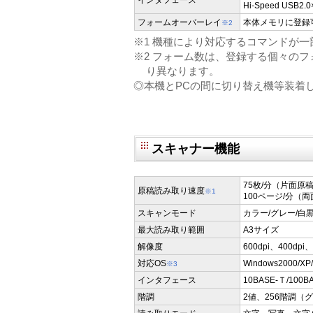
Hi-Speed USB2.0
フォームオーバーレイ
本体メモリに登録
※2
※1 機種により対応するコマンドが
※2 フォーム数は、登録する個々の
り異なります。
◎本機とPCの間に切り替え機等装着
スキャナー機能
75枚/分（片面原稿
原稿読み取り速度
※1
100ページ/分（両
スキャンモード
カラー/グレー/白
最大読み取り範囲
A3サイズ
解像度
600dpi、400dpi、
対応OS
Windows2000/XP/S
※3
インタフェース
10BASE-Ｔ/100B
階調
2値、256階調（