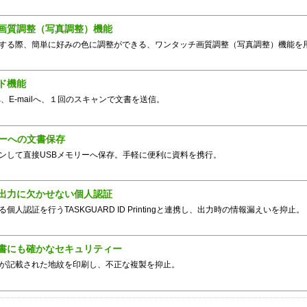
画質調整（写真調整）機能
する際、簡単に好みの色に調整ができる、ワンタッチ画質調整（写真調整）機能を
ド機能
へ、E-mailへ、１回のスキャンで文書を送信。
リーへの文書保存
ンして直接USBメモリーへ保存。手軽に便利に資料を携行。
出力に欠かせない個人認証
る個人認証を行うTASKGUARD ID Printingと連携し、出力時の情報漏えいを抑止。
書にも確かなセキュリティー
が記載された地紋を印刷し、不正な複製を抑止。