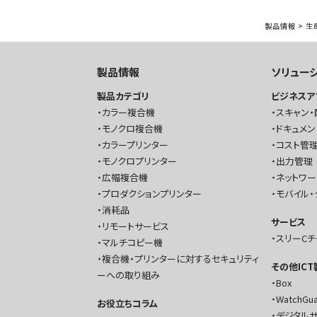
製品情報
>
生
製品情報
ソリュー
製品カテゴリ
ビジネスア
カラー複合機
スキャン・
モノクロ複合機
ドキュメン
カラープリンター
コスト管理
モノクロプリンター
出力管理
広幅複合機
ネットワ
プロダクションプリンター
モバイル・
消耗品
サービス
リモートサービス
スリーC
マルチコピー機
複合機・プリンターに対するセキュリティ
その他IC
ーへの取り組み
Box
WatchGu
お役立ちコラム
デジタル