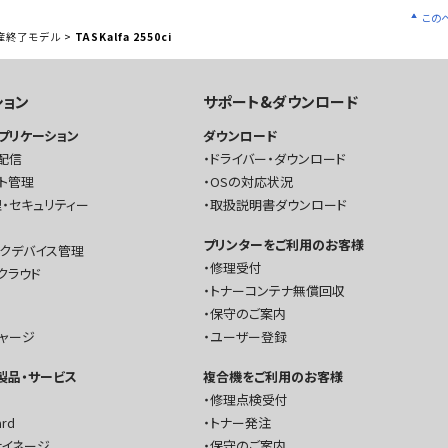
この
産終了モデル
>
TASKalfa 2550ci
ション
サポート&ダウンロード
プリケーション
ダウンロード
配信
ドライバー・ダウンロード
ト管理
OSの対応状況
・セキュリティー
取扱説明書ダウンロード
プリンターをご利用のお客様
ークデバイス管理
修理受付
クラウド
トナーコンテナ無償回収
保守のご案内
チャージ
ユーザー登録
T製品・サービス
複合機をご利用のお客様
修理点検受付
ard
トナー発注
サイネージ
保守のご案内