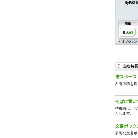
主な特長
省スペース
占有面積を抑
そばに置い
待機時は、4
たします。
文書ボック
多彩な文書ボ