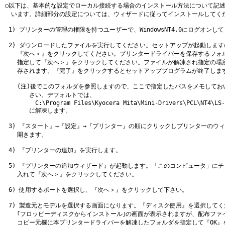
○以下は、基本的な設定でローカル接続する場合のインストール方法について記述
　います。詳細部分の設定については、ウィザードに従ってインストールしてくだ
 1) プリンターの管理の権限を持つユーザーで、WindowsNT4.0にログオンして
 2) ダウンロードしたファイルを実行してください。セットアップが起動します
　　『次へ＞』をクリックしてください。プリンタードライバーを保存するフォルダ
　　指定して『次へ＞』をクリックしてください。ファイルが解凍され指定の場所
　　存されます。『完了』をクリックするとセットアッププログラムが終了します
　　(注)後でこのフォルダを参照しますので、ここで指定したパスをメモしておい
　　　　さい。デフォルトでは、

　　　　　C:\Program Files\Kyocera Mita\Mini-Drivers\PCL\NT4\LS-S
　　　　に解凍します。

 3) 『スタート』→『設定』→『プリンター』の順にクリックしプリンターのウィ
　　開きます。

 4) 『プリンターの追加』を実行します。

 5) 『プリンターの追加ウィザード』が起動します。「このコンピュータ」にチ
　　入れて『次へ＞』をクリックしてください。

 6) 使用するポートを選択し、『次へ＞』をクリックして下さい。

 7) 製造元とモデルを選択する画面になります。『ディスク使用』を選択してく
　　｢フロッピーディスクからインストール｣の画面が表示されますが、配布ファイ
　　コピー元欄に本プリンタードライバーを解凍したフォルダを指定して『OK』を