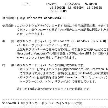
　　　　　　　3.75          FS-920     LS-6950DN  LS-2000D

                            LS-3900DN  LS-9530DN  LS-C5030N

                            LS-C8100DN

動作環境：日本語 Microsoft WindowsNT4.0

使用条件：このソフトウェアをダウンロードする前に「使用許諾契約書」を必ずお
　　　　　ください。ダウンロードを開始された場合には本許諾書に同意されたも
　　　　　させていただきます。

概　　要：本プリンタードライバーは「Microsoft（R）Windows（R）NT4.0
　　　　　バーサル・プリンタードライバー」です。

　　　　　上記対象プリンターをご使用のお客様は、本製品をご利用いただくこと
　　　　　Microsoft WindowsNT4.0日本語版（以下WindowsNT4.0）で動
　　　　　ケーションソフトから美しい印刷が行えます。

特　　徴：本プリンタードライバーの主な特徴は次の通りです。

　　　　　・本ドライバーはマイクロソフト社提供のMinidriver,Creation Tool
　　　　　　て作成されておりますので、基本的な仕様はUniToolの仕様に依存し
　　　　　・本ドライバーは基本的な描画をHP LaserJet 5Siエミュレーション
　　　　　　ケープシーケンス（バイナリファイル）で描画しています。

　　　　　注）UniToolの著作権はマイクロソフト社に帰属します。

---------------------------------------------------------------
WindowsNT4.0用プリンター･ドライバーのインストール方法

---------------------------------------------------------------