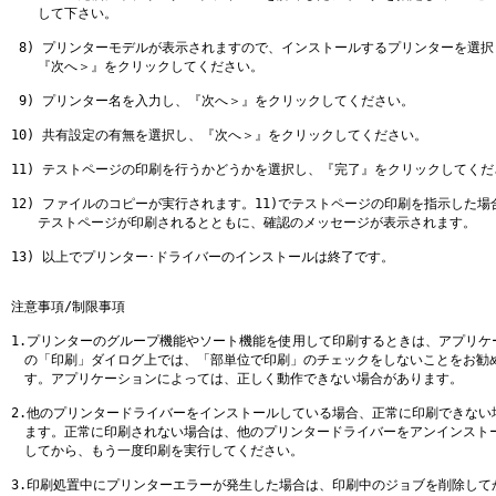
　　して下さい。

 8) プリンターモデルが表示されますので、インストールするプリンターを選択
　　『次へ＞』をクリックしてください。

 9) プリンター名を入力し、『次へ＞』をクリックしてください。

10) 共有設定の有無を選択し、『次へ＞』をクリックしてください。

11) テストページの印刷を行うかどうかを選択し、『完了』をクリックしてくだ
12) ファイルのコピーが実行されます。11)でテストページの印刷を指示した場合
　　テストページが印刷されるとともに、確認のメッセージが表示されます。

13) 以上でプリンター･ドライバーのインストールは終了です。

注意事項/制限事項

1.プリンターのグループ機能やソート機能を使用して印刷するときは、アプリケー
　の「印刷」ダイログ上では、「部単位で印刷」のチェックをしないことをお勧め
　す。アプリケーションによっては、正しく動作できない場合があります。

2.他のプリンタードライバーをインストールしている場合、正常に印刷できない場
　ます。正常に印刷されない場合は、他のプリンタードライバーをアンインストール
　してから、もう一度印刷を実行してください。

3.印刷処置中にプリンターエラーが発生した場合は、印刷中のジョブを削除してか