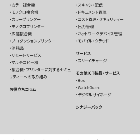
カラー複合機
スキャン・配信
モノクロ複合機
ドキュメント管理
カラープリンター
コスト管理・セキュリティー
モノクロプリンター
出力管理
広幅複合機
ネットワークデバイス管理
プロダクションプリンター
モバイル・クラウド
消耗品
サービス
リモートサービス
スリーCチャージ
マルチコピー機
複合機・プリンターに対するセキュ
その他ICT製品・サービス
リティーへの取り組み
Box
WatchGuard
お役立ちコラム
デジタルサイネージ
シナジーパック