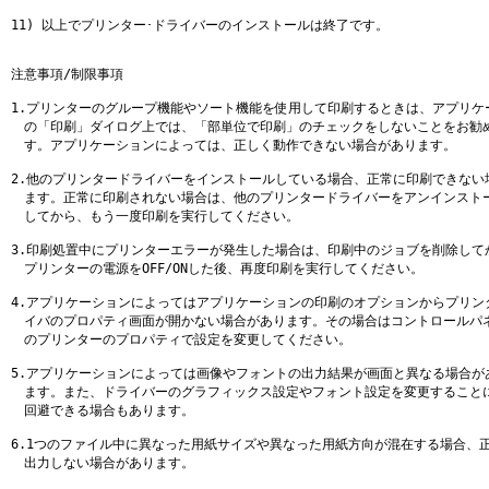
11) 以上でプリンター･ドライバーのインストールは終了です。

注意事項/制限事項

1.プリンターのグループ機能やソート機能を使用して印刷するときは、アプリケー
　の「印刷」ダイログ上では、「部単位で印刷」のチェックをしないことをお勧め
　す。アプリケーションによっては、正しく動作できない場合があります。

2.他のプリンタードライバーをインストールしている場合、正常に印刷できない場
　ます。正常に印刷されない場合は、他のプリンタードライバーをアンインストール
　してから、もう一度印刷を実行してください。

3.印刷処置中にプリンターエラーが発生した場合は、印刷中のジョブを削除してか
　プリンターの電源をOFF/ONした後、再度印刷を実行してください。

4.アプリケーションによってはアプリケーションの印刷のオプションからプリンタ
　イバのプロパティ画面が開かない場合があります。その場合はコントロールパネ
　のプリンターのプロパティで設定を変更してください。

5.アプリケーションによっては画像やフォントの出力結果が画面と異なる場合があ
　ます。また、ドライバーのグラフィックス設定やフォント設定を変更することに
　回避できる場合もあります。

6.1つのファイル中に異なった用紙サイズや異なった用紙方向が混在する場合、正
　出力しない場合があります。
