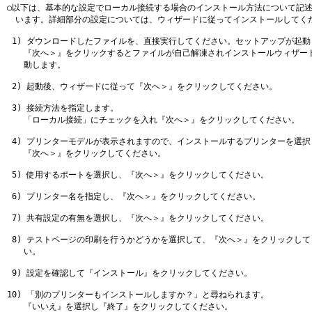
○以下は、基本的な設定でローカル接続する場合のインストール方法について記述
　います。詳細部分の設定については、ウィザードに従ってインストールしてくだ
 1) ダウンロードしたファイルを、直接実行してください。セットアップが起動
　　『次へ＞』をクリックするとファイルが自己解凍されインストールウィザード
　　動します。

 2) 起動後、ウィザードに従って『次へ＞』をクリックしてください。

 3) 接続方法を指定します。

　　「ローカル接続」にチェックを入れ『次へ＞』をクリックしてください。

 4) プリンターモデルが表示されますので、インストールするプリンターを選択し
　　『次へ＞』をクリックしてください。

 5) 使用するポートを選択し、『次へ＞』をクリックしてください。

 6) プリンター名を指定し、『次へ＞』をクリックしてください。

 7) 共有設定の有無を選択し、『次へ＞』をクリックしてください。

 8) テストページの印刷を行うかどうかを選択して、『次へ＞』をクリックして
　　い。

 9) 設定を確認して『インストール』をクリックしてください。

10) 「別のプリンターもインストールしますか？」と尋ねられます。

　　『いいえ』を選択し『終了』をクリックしてください。
