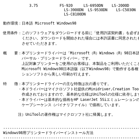
　　　　　　　3.75          FS-920     LS-6950DN    LS-2000D

                            LS-3900DN  LS-9530DN    LS-C5030N

                            LS-C8100DN

動作環境：日本語 Microsoft Windows98

使用条件：このソフトウェアをダウンロードする前に「使用許諾契約書」を必ずお
　　　　　ください。ダウンロードを開始された場合には本許諾書に同意されたも
　　　　　させていただきます。

概　　要：本プリンタードライバーは「Microsoft（R）Windows（R）98日本
　　　　　バーサル・プリンタードライバー」です。

　　　　　上記対象プリンターをご使用のお客様は、本製品をご利用いただくこと
　　　　　Microsoft Windows98日本語版（以下Windows98）で動作する各
　　　　　ションソフトから美しい印刷が行えます。

特　　徴：本プリンタードライバーの主な特徴は次の通りです。

　　　　・本ドライバーはマイクロソフト社提供のMinidriver,Creation Tool,
　　　　　作成されておりますので、基本的な仕様はUniToolの仕様に依存します
　　　　・本ドライバーは基本的な描画をHP LaserJet 5Siエミュレーションの
　　　　　ケープシーケンス（バイナリファイル）で描画しています。

　　　　注）UniToolの著作権はマイクロソフト社に帰属します。

---------------------------------------------------------------
Windows98用プリンタードライバーインストール方法

---------------------------------------------------------------