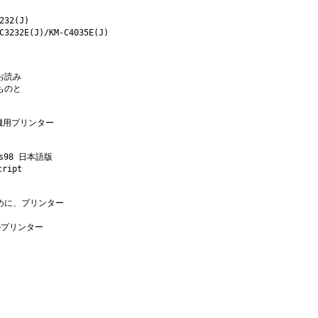
32(J)

3232E(J)/KM-C4035E(J)

読み

のと

機用プリンター

98 日本語版

ipt

に、プリンター

プリンター
