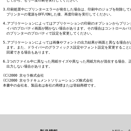
　してから、もう一度印刷を実行してください。

3.印刷処置中にプリンターエラーが発生した場合は、印刷中のジョブを削除してか
　プリンターの電源をOFF/ONした後、再度印刷を実行してください。

4.アプリケーションによってはアプリケーションの印刷のオプションからプリンタ
　イバのプロパティ画面が開かない場合があります。その場合はコントロールパネ
　のプリンターのプロパティで設定を変更してください。

5.アプリケーションによっては画像やフォントの出力結果が画面と異なる場合があ
　ます。また、ドライバーのグラフィックス設定やフォント設定を変更することに
　回避できる場合もあります。

6.1つのファイル中に異なった用紙サイズや異なった用紙方向が混在する場合、正
　出力しない場合があります。

(C)2000 京セラ株式会社

(C)2000 京セラドキュメントソリューションズ株式会社

本書中の会社名、製品名は各社の商標または登録商標です。