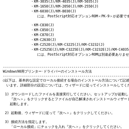
　　　　　　　　・KM-3035(J)/KM-4035(J)/KM-5035(J)

　　　　　　　　・KM-1650(J)/KM-2050(J)/KM-2550(J)

　　　　　　　　・KM-6030(J)/KM-8030(J)

                 には、PostScript対応オプションROM＜PK-9＞が必要です
　　　　　　　　・KM-C830(J)

　　　　　　　　・KM-C850(J)

　　　　　　　　・KM-C870(J)

　　　　　　　　・KM-C2630(J)

　　　　　　　　・KM-C2520(J)/KM-C3225(J)/KM-C3232(J)

　　　　　　　　・KM-C2525E(J)/KM-C3225E(J)/KM-C3232E(J)/KM-C4035E
                 には、PostScript対応オプションROMは別途必要ありませ
---------------------------------------------------------------
Windows98用プリンター･ドライバーのインストール方法

---------------------------------------------------------------
○以下は、基本的な設定でローカル接続する場合のインストール方法について記述
　います。詳細部分の設定については、ウィザードに従ってインストールしてくだ
 1) ダウンロードしたファイルを直接実行してください。セットアップが起動し
　　『次へ＞』をクリックするとファイルが自己解凍されインストールウィザード
　　起動します。

 2) 起動後、ウィザードに従って『次へ＞』をクリックしてください。

 3) 接続方法を指定します。

　　「ローカル接続」にチェックを入れ『次へ＞』をクリックしてください。
