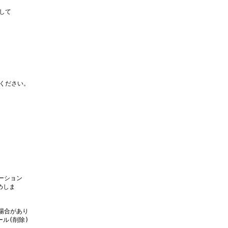
て

ください。

ション

しま

合があり

(削除)
