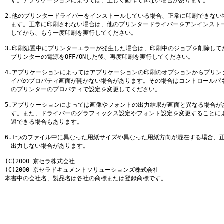
　す。アプリケーションによっては、正しく動作できない場合があります。

2.他のプリンタードライバーをインストールしている場合、正常に印刷できない場
　ます。正常に印刷されない場合は、他のプリンタードライバーをアンインストール
　してから、もう一度印刷を実行してください。

3.印刷処置中にプリンターエラーが発生した場合は、印刷中のジョブを削除してか
　プリンターの電源をOFF/ONした後、再度印刷を実行してください。

4.アプリケーションによってはアプリケーションの印刷のオプションからプリンタ
　イバのプロパティ画面が開かない場合があります。その場合はコントロールパネ
　のプリンターのプロパティで設定を変更してください。

5.アプリケーションによっては画像やフォントの出力結果が画面と異なる場合があ
　す。また、ドライバーのグラフィックス設定やフォント設定を変更することによ
　避できる場合もあります。

6.1つのファイル中に異なった用紙サイズや異なった用紙方向が混在する場合、正
　出力しない場合があります。

(C)2000 京セラ株式会社

(C)2000 京セラドキュメントソリューションズ株式会社

本書中の会社名、製品名は各社の商標または登録商標です。