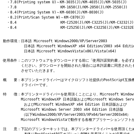
　・7.8(Printing system U)～KM-3035(J)/KM-4035(J)/KM-5035(J)

　・7.8                     KM-1650(J)/KM-2050(J)/KM-2550(J)

　・8.4(Printing System V)～KM-6030(J)/KM-8030(J)

　・8.2(Print/Scan System W)～KM-C870(J)

　・8.4                     KM-C2520(J)/KM-C3225(J)/KM-C3232(J)

　・8.4                     KM-C2525E(J)/KM-C3225E(J)/KM-C3232E(
動作環境：日本語 Microsoft Windows2000/XP/Server2003

          日本語 Microsoft WindowsXP x64 Edition/2003 x64 Editio
          日本語 Microsoft WindowsVista(x86)/Vista(x64)

使用条件：このソフトウェアをダウンロードする前に「使用許諾契約書」を必ずお
　　　　　ください。ダウンロードを開始された場合には本許諾書に同意されたも
　　　　　させていただきます。

概　　要：本プリンタードライバーはマイクロソフト社提供のPostScript互換
　　　　　ドライバーです。

特　　徴：本プリンタードライバーを使用頂くことにより、Microsoft Windows
　　　　　Microsoft WindowsXP 日本語版およびMicrosoft Windows Serv
          およびMicrosoft WindowsXP x64 Edition 日本語版および

　　　　　Microsoft Windows Server 2003 x64 Edition 日本語版

         （以下Windows2000/XP/Server2003/XPx64/Server2003x64）

　　　　　Microsoft WindowsVistaで動作する各種アプリケーションソフト
注　　意：下記のプリンターキットでは、本プリンタードライバーを使用頂くため
          本体にPostScript対応オプションROMを装着頂くことが必要です。
