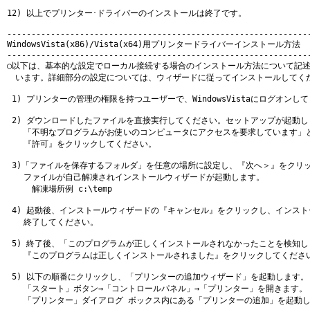
12) 以上でプリンター･ドライバーのインストールは終了です。

---------------------------------------------------------------
WindowsVista(x86)/Vista(x64)用プリンタードライバーインストール方法

---------------------------------------------------------------
○以下は、基本的な設定でローカル接続する場合のインストール方法について記述
　います。詳細部分の設定については、ウィザードに従ってインストールしてくだ
 1) プリンターの管理の権限を持つユーザーで、WindowsVistaにログオンして
 2) ダウンロードしたファイルを直接実行してください。セットアップが起動し
　　「不明なプログラムがお使いのコンピュータにアクセスを要求しています」と
　　『許可』をクリックしてください。

 3)「ファイルを保存するフォルダ」を任意の場所に設定し、『次へ＞』をクリッ
　　ファイルが自己解凍されインストールウィザードが起動します。

　　　解凍場所例 c:\temp

 4) 起動後、インストールウィザードの『キャンセル』をクリックし、インスト
　　終了してください。

 5) 終了後、「このプログラムが正しくインストールされなかったことを検知し
　　『このプログラムは正しくインストールされました』をクリックしてください
 5) 以下の順番にクリックし、「プリンターの追加ウィザード」を起動します。

　　「スタート」ボタン→「コントロールパネル」→「プリンター」を開きます。

　　「プリンター」ダイアログ ボックス内にある「プリンターの追加」を起動し