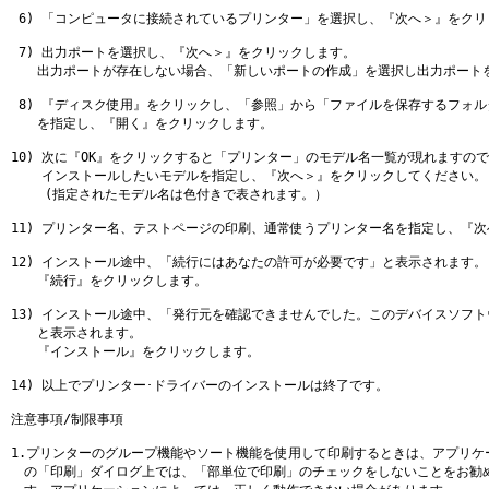
 6) 「コンピュータに接続されているプリンター」を選択し、『次へ＞』をクリ
 7) 出力ポートを選択し、『次へ＞』をクリックします。

　　出力ポートが存在しない場合、「新しいポートの作成」を選択し出力ポートを
 8) 『ディスク使用』をクリックし、「参照」から「ファイルを保存するフォルダ」
　　を指定し、『開く』をクリックします。

10) 次に『OK』をクリックすると「プリンター」のモデル名一覧が現れますので
    インストールしたいモデルを指定し、『次へ＞』をクリックしてください。

 　　(指定されたモデル名は色付きで表されます。）

11) プリンター名、テストページの印刷、通常使うプリンター名を指定し、『次
12) インストール途中、「続行にはあなたの許可が必要です」と表示されます。

　　『続行』をクリックします。

13) インストール途中、「発行元を確認できませんでした。このデバイスソフト
　　と表示されます。

　　『インストール』をクリックします。

14) 以上でプリンター･ドライバーのインストールは終了です。 

注意事項/制限事項

1.プリンターのグループ機能やソート機能を使用して印刷するときは、アプリケー
　の「印刷」ダイログ上では、「部単位で印刷」のチェックをしないことをお勧め