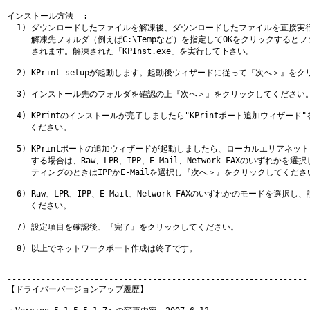
インストール方法  :

  1) ダウンロードしたファイルを解凍後、ダウンロードしたファイルを直接実行
     解凍先フォルダ（例えばC:\Tempなど）を指定してOKをクリックするとフ
     されます。解凍された「KPInst.exe」を実行して下さい。

  2) KPrint setupが起動します。起動後ウィザードに従って『次へ＞』を
  3) インストール先のフォルダを確認の上『次へ＞』をクリックしてください。
  4) KPrintのインストールが完了しましたら"KPrintポート追加ウィザード
 　  ください。

  5) KPrintポートの追加ウィザードが起動しましたら、ローカルエリアネッ
     する場合は、Raw、LPR、IPP、E-Mail、Network FAXのいずれか
     ティングのときはIPPかE-Mailを選択し『次へ＞』をクリックしてください
  6) Raw、LPR、IPP、E-Mail、Network FAXのいずれかのモードを
  　 ください。

  7) 設定項目を確認後、『完了』をクリックしてください。

  8) 以上でネットワークポート作成は終了です。

--------------------------------------------------------------

【ドライバーバージョンアップ履歴】 
