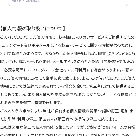
【個人情報の取り扱いについて】
ご入力いただきました個人情報は、お客様に、より良いサービスをご提供するため
に、アンケート及び電子メールによる製品・サービスに関する情報提供のために
利用する場合があります。 お預かりした個人情報は、氏名、職業（会社名、所属、役
職）、住所、電話番号、FAX番号、メールアドレスのうち左記の目的を遂行するため
に必要な範囲において、グループ会社内で共同利用する場合があります。お預か
りした個人情報は当社にて厳重に管理致します。また、ご提供いただきました個人
情報については法律で定められている場合を除いて､第三者に対して提供するこ
とはありません｡また個人情報を業務委託する場合は安全管理上十分な措置がと
れる委託先を選定し監督を行います。
ご本人からの求めにより､当社が保有する個人情報の開示･内容の訂正･追加 ま
たは削除･利用の停止･消去および第三者への提供の停止に応じます。
当社は必要な範囲で個人情報を収集していますが､登録者が登録フォームの各欄
の必要項目にご入力いただかないとご連絡できないことがありますので､予めご